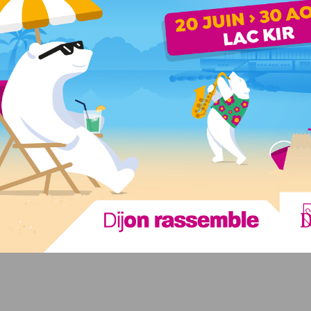
s et rappeler, de manière très pédagogique, que notre
jeu du concours « Lettre à… » en partenariat avec le
le missive à une personne réelle, imaginaire, proche ou
sée ! De plus, des timbres et cartes postales exclusifs
age à vos proches.