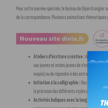
Pour cette journée spéciale, le bureau de Dijon Grangier s
de la correspondance. Plusieurs animations thématiques y
Ateliers d’écriture créative :
Animés par l’
aux jeunes et moins jeunes de s’essayer à des j
exquis) ou de répondre à des extraits de lettres
Initiation à la calligraphie :
Des artistes call
la précision des différents styles d’écriture à 
Activités ludiques avec la langue française