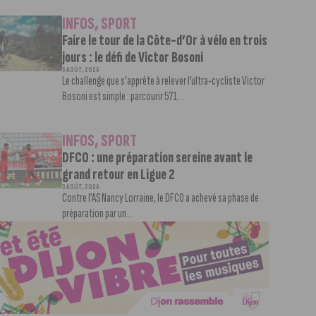
INFOS
,
SPORT
Faire le tour de la Côte-d’Or à vélo en trois
jours : le défi de Victor Bosoni
5 AOÛT, 2026
Le challenge que s’apprête à relever l’ultra-cycliste Victor
Bosoni est simple : parcourir 571...
INFOS
,
SPORT
DFCO : une préparation sereine avant le
grand retour en Ligue 2
3 AOÛT, 2026
Contre l’AS Nancy Lorraine, le DFCO a achevé sa phase de
préparation par un...