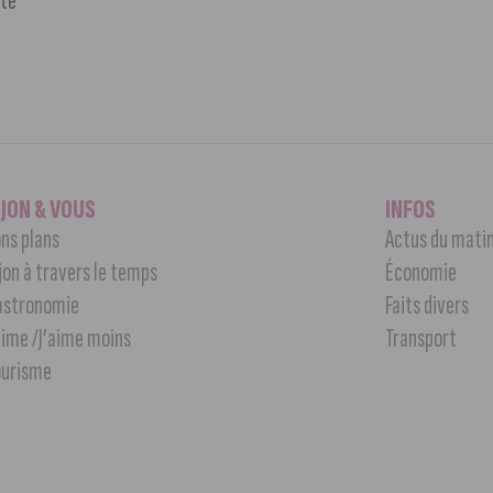
ôte
IJON & VOUS
INFOS
ns plans
Actus du mati
jon à travers le temps
Économie
astronomie
Faits divers
aime /J’aime moins
Transport
ourisme