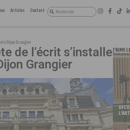
aux
Articles
Contact
poste Dijon Grangier
e de l’écrit s’installe
J'AIME L
Dijon Grangier
DFCO
L’ART