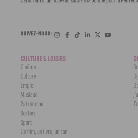
Carburants : un nouveau sursis à la pompe pour la Pentec
SUIVEZ-NOUS :
CULTURE & LOISIRS
D
Cinéma
Bo
Culture
Di
Emploi
G
Musique
J’
Patrimoine
T
Sorties
Sport
Un film, un livre, un son