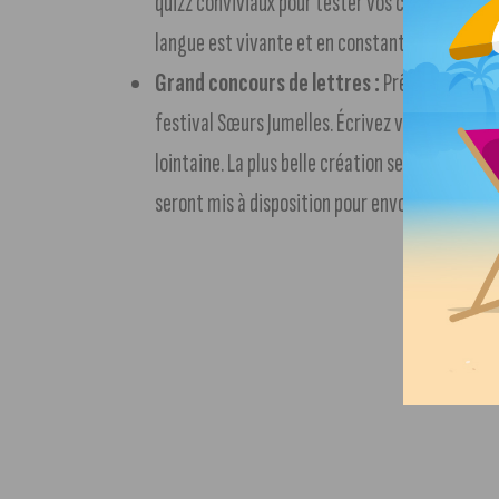
quizz conviviaux pour tester vos connaissance
langue est vivante et en constante évolution !
Grand concours de lettres :
Prêtez-vous au 
festival Sœurs Jumelles. Écrivez votre plus bel
lointaine. La plus belle création sera récompen
seront mis à disposition pour envoyer un mess