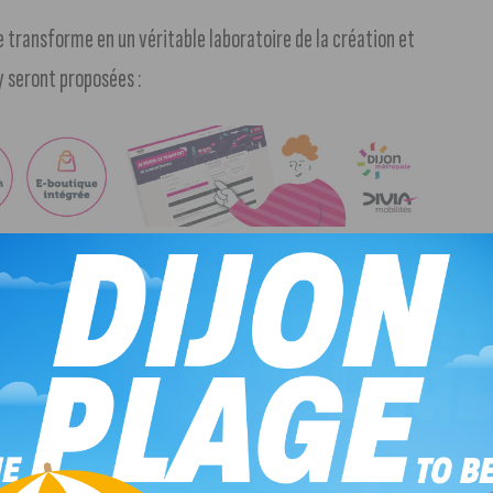
e transforme en un véritable laboratoire de la création et
 seront proposées :
association
Le Labo des histoires
, ces ateliers permettront
eux littéraires collectifs (comme le célèbre cadavre
 historiques.
igraphes seront présents pour vous initier à la beauté et à
travers le monde.
 :
Le collectif
Tract des linguistes
proposera des mini-