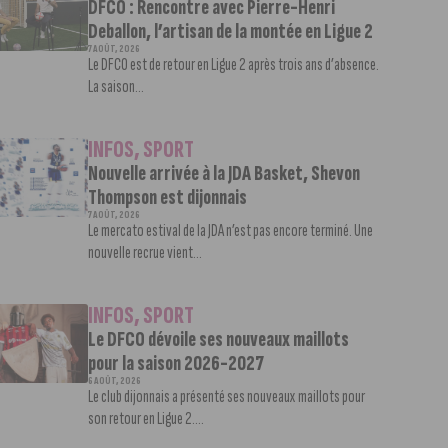
DFCO : Rencontre avec Pierre-Henri
Deballon, l’artisan de la montée en Ligue 2
7 AOÛT, 2026
Le DFCO est de retour en Ligue 2 après trois ans d’absence.
La saison...
INFOS
,
SPORT
Nouvelle arrivée à la JDA Basket, Shevon
Thompson est dijonnais
7 AOÛT, 2026
Le mercato estival de la JDA n’est pas encore terminé. Une
nouvelle recrue vient...
INFOS
,
SPORT
Le DFCO dévoile ses nouveaux maillots
pour la saison 2026-2027
6 AOÛT, 2026
Le club dijonnais a présenté ses nouveaux maillots pour
son retour en Ligue 2....