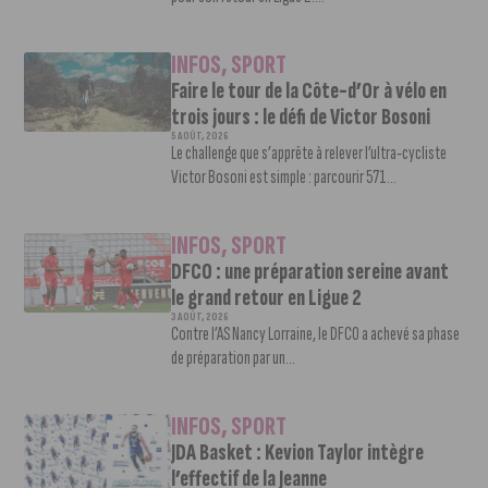
INFOS
,
SPORT
Faire le tour de la Côte-d’Or à vélo en
trois jours : le défi de Victor Bosoni
5 AOÛT, 2026
Le challenge que s’apprête à relever l’ultra-cycliste
Victor Bosoni est simple : parcourir 571...
INFOS
,
SPORT
DFCO : une préparation sereine avant
le grand retour en Ligue 2
3 AOÛT, 2026
Contre l’AS Nancy Lorraine, le DFCO a achevé sa phase
de préparation par un...
INFOS
,
SPORT
JDA Basket : Kevion Taylor intègre
l’effectif de la Jeanne