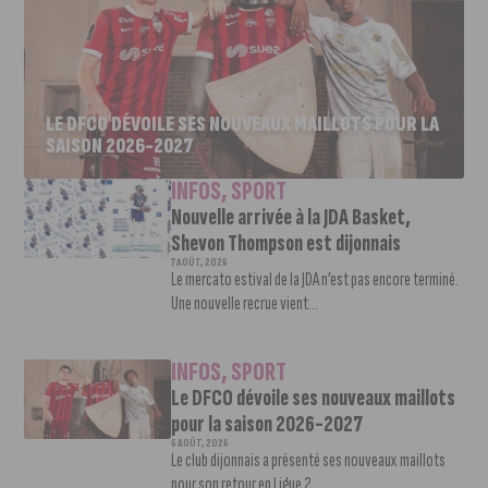
LE DFCO DÉVOILE SES NOUVEAUX MAILLOTS POUR LA
SAISON 2026-2027
INFOS
,
SPORT
Nouvelle arrivée à la JDA Basket,
Shevon Thompson est dijonnais
7 AOÛT, 2026
Le mercato estival de la JDA n’est pas encore terminé.
Une nouvelle recrue vient...
INFOS
,
SPORT
Le DFCO dévoile ses nouveaux maillots
pour la saison 2026-2027
6 AOÛT, 2026
Le club dijonnais a présenté ses nouveaux maillots
pour son retour en Ligue 2....