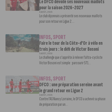
Le DFCO dévoile ses nouveaux maillots
pour la saison 2026-2027
6 AOÛT, 2026
Le club dijonnais a présenté ses nouveaux maillots
pour son retour en Ligue 2....
INFOS
,
SPORT
Faire le tour de la Côte-d’Or à vélo en
trois jours : le défi de Victor Bosoni
5 AOÛT, 2026
Le challenge que s’apprête à relever l’ultra-cycliste
Victor Bosoni est simple : parcourir 571...
INFOS
,
SPORT
DFCO : une préparation sereine avant
le grand retour en Ligue 2
3 AOÛT, 2026
Contre l’AS Nancy Lorraine, le DFCO a achevé sa phase
de préparation par un...