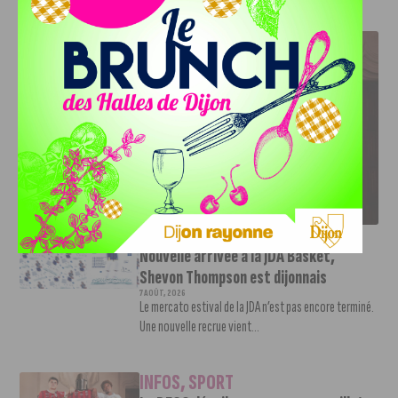
J'AIME LE DFCO
LE DFCO DÉVOILE SES NOUVEAUX MAILLOTS POUR LA
SAISON 2026-2027
INFOS
,
SPORT
Nouvelle arrivée à la JDA Basket,
Shevon Thompson est dijonnais
7 AOÛT, 2026
Le mercato estival de la JDA n’est pas encore terminé.
Une nouvelle recrue vient...
INFOS
,
SPORT