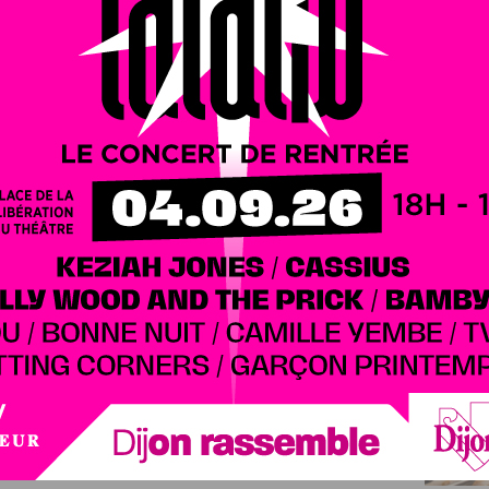
Poste !
Vos enfants pourront envoyer leur lettre de
érique sur laposte.fr (suivre notre lien)
avant le 20
 Père Noël
accompagnée d’une carte postale à colorier.
crire chaque réponse.
 million d’enfants chaque année dans leur correspondance