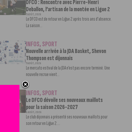
DFCO : Rencontre avec Pierre-Henri
Deballon, l’artisan de la montée en Ligue 2
7 AOÛT, 2026
Le DFCO est de retour en Ligue 2 après trois ans d’absence.
La saison...
INFOS
,
SPORT
Nouvelle arrivée à la JDA Basket, Shevon
Thompson est dijonnais
7 AOÛT, 2026
Le mercato estival de la JDA n’est pas encore terminé. Une
nouvelle recrue vient...
INFOS
,
SPORT
Le DFCO dévoile ses nouveaux maillots
pour la saison 2026-2027
6 AOÛT, 2026
Le club dijonnais a présenté ses nouveaux maillots pour
son retour en Ligue 2....