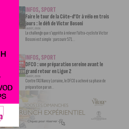
INFOS
,
SPORT
Faire le tour de la Côte-d’Or à vélo en trois
jours : le défi de Victor Bosoni
5 AOÛT, 2026
Le challenge que s’apprête à relever l’ultra-cycliste Victor
Bosoni est simple : parcourir 571...
INFOS
,
SPORT
DFCO : une préparation sereine avant le
grand retour en Ligue 2
3 AOÛT, 2026
Contre l’AS Nancy Lorraine, le DFCO a achevé sa phase de
préparation par un...