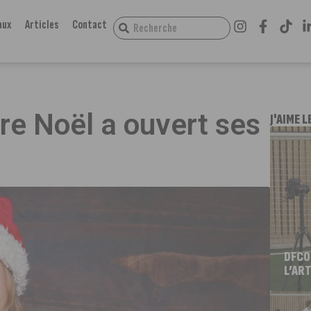
aux
Articles
Contact
re Noël a ouvert ses
J'AIME L
DFCO
L’ART