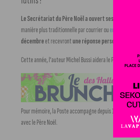
lutins !
Le Secrétariat du Père Noël a ouvert ses portes à la 
manière plus traditionnelle par courrier ou
en version num
décembre
et recevront
une réponse personnalisée du
Cette année, l’auteur Michel Bussi aidera le Père Noël à é
Pour mémoire, la Poste accompagne depuis 1962 plus d’un
avec le Père Noël.