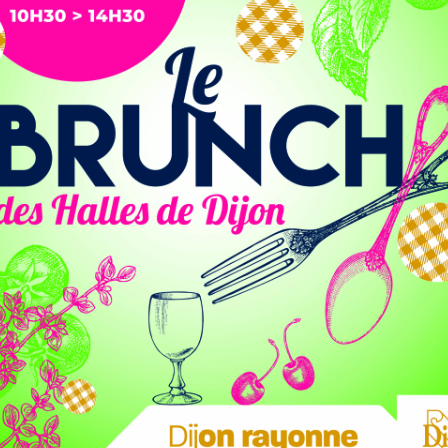
, née en novembre 2009, va s’arrêter d’ici fin août »
,
 leur page Facebook ce mardi 20 juin.
Le lieu musical
es mois
. Une décision prise par les trois cofondateurs,
y
, non sans une pointe de tristesse et de déception.
 main à un repreneur afin de donner
« une nouvelle dynamique
 qu’ils avaient entrepris dès novembre 2022, mais qui