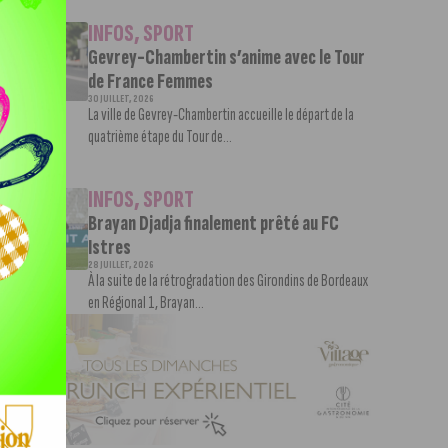
INFOS
,
SPORT
Gevrey-Chambertin s’anime avec le Tour
de France Femmes
30 JUILLET, 2026
La ville de Gevrey-Chambertin accueille le départ de la
quatrième étape du Tour de...
INFOS
,
SPORT
Brayan Djadja finalement prêté au FC
Istres
28 JUILLET, 2026
À la suite de la rétrogradation des Girondins de Bordeaux
en Régional 1, Brayan...