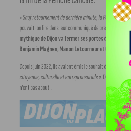
la fin de la Péniche Cancale.
« Sauf retournement de dernière minute, la Péniche Cancale
pouvait-on lire dans leur communiqué de presse publié sur
mythique de Dijon va fermer ses portes dans quelqu
Benjamin Magnen
,
Manon Letourneur
et
Côme Galle
Depuis juin 2022, ils avaient émis le souhait de passer la
citoyenne, culturelle et entrepreneuriale »
. Des démarches
n’ont pas abouti.