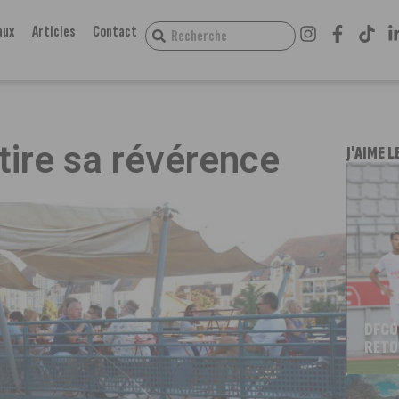
aux
Articles
Contact
tire sa révérence
J'AIME L
DFCO
RETO