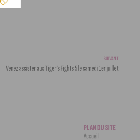
SUIVANT
Venez assister aux Tiger’s Fights 5 le samedi 1er juillet
PLAN DU SITE
n
Accueil