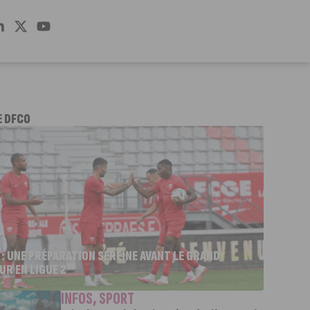
E DFCO
 : UNE PRÉPARATION SEREINE AVANT LE GRAND
UR EN LIGUE 2
INFOS
,
SPORT