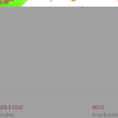
tions musicales et autres Boom Love Boat et Burger Whizz,
IJON & VOUS
INFOS
ns plans
Actus du mati