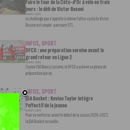
Faire le tour de la Côte-d’Or à vélo en trois
jours : le défi de Victor Bosoni
5 AOÛT, 2026
Le challenge que s’apprête à relever l’ultra-cycliste Victor
Bosoni est simple : parcourir 571...
INFOS
,
SPORT
DFCO : une préparation sereine avant le
grand retour en Ligue 2
3 AOÛT, 2026
Contre l’AS Nancy Lorraine, le DFCO a achevé sa phase de
préparation par un...
INFOS
,
SPORT
JDA Basket : Kevion Taylor intègre
l’effectif de la Jeanne
3 AOÛT, 2026
Pour se renforcer avant le début de la saison 2026-2027,
la JDA Basket accueille...