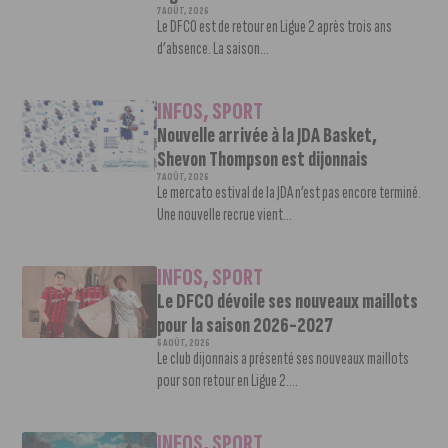
7 AOÛT, 2026
Le DFCO est de retour en Ligue 2 après trois ans
d’absence. La saison...
INFOS
,
SPORT
Nouvelle arrivée à la JDA Basket,
Shevon Thompson est dijonnais
7 AOÛT, 2026
Le mercato estival de la JDA n’est pas encore terminé.
Une nouvelle recrue vient...
INFOS
,
SPORT
Le DFCO dévoile ses nouveaux maillots
pour la saison 2026-2027
6 AOÛT, 2026
Le club dijonnais a présenté ses nouveaux maillots
pour son retour en Ligue 2....
INFOS
,
SPORT