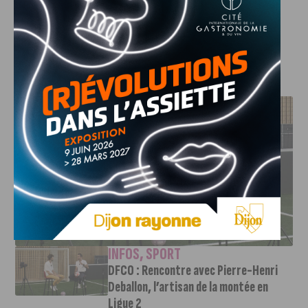
Peepshow dans les Alpes sur
Facebook
J'AIME LE DFCO
DFCO : RENCONTRE AVEC PIERRE-HENRI DEBALLON,
L’ARTISAN DE LA MONTÉE EN LIGUE 2
INFOS
,
SPORT
DFCO : Rencontre avec Pierre-Henri
Deballon, l’artisan de la montée en
Ligue 2