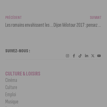
PRÉCÉDENT
SUIVANT
Les romains envahissent les Jardins du Département
Dijon Vélotour 2017 : pensez à vous inscrire pour cette édition inédite
SUIVEZ-NOUS :
CULTURE & LOISIRS
Cinéma
Culture
Emploi
Musique