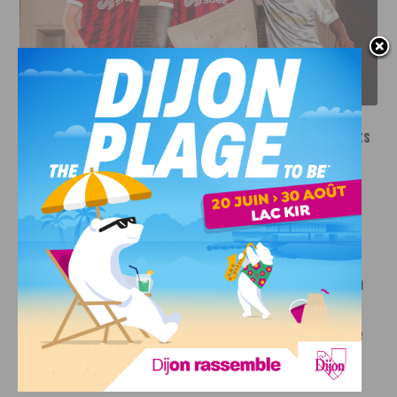
LE DFCO DÉVOILE SES NOUVEAUX MAILLOTS POUR LA
SAISON 2026-2027
INFOS
,
SPORT
Le DFCO dévoile ses nouveaux maillots
pour la saison 2026-2027
6 AOÛT, 2026
Le club dijonnais a présenté ses nouveaux maillots
pour son retour en Ligue 2....
INFOS
,
SPORT
Faire le tour de la Côte-d’Or à vélo en
trois jours : le défi de Victor Bosoni
5 AOÛT, 2026
Le challenge que s’apprête à relever l’ultra-cycliste
Victor Bosoni est simple : parcourir 571...