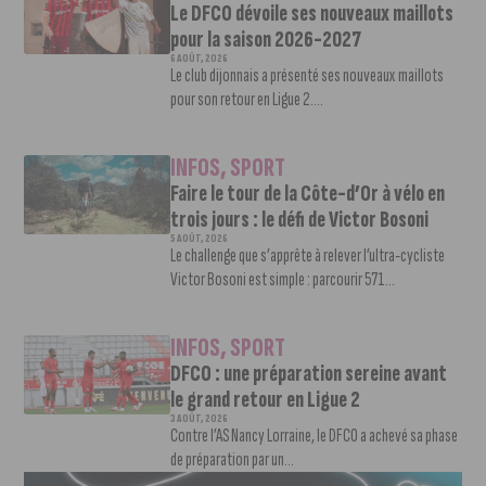
Le DFCO dévoile ses nouveaux maillots
pour la saison 2026-2027
6 AOÛT, 2026
Le club dijonnais a présenté ses nouveaux maillots
pour son retour en Ligue 2....
INFOS
,
SPORT
Faire le tour de la Côte-d’Or à vélo en
trois jours : le défi de Victor Bosoni
5 AOÛT, 2026
Le challenge que s’apprête à relever l’ultra-cycliste
Victor Bosoni est simple : parcourir 571...
INFOS
,
SPORT
DFCO : une préparation sereine avant
le grand retour en Ligue 2
3 AOÛT, 2026
Contre l’AS Nancy Lorraine, le DFCO a achevé sa phase
de préparation par un...