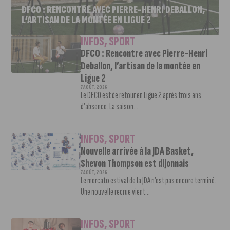
DFCO : RENCONTRE AVEC PIERRE-HENRI DEBALLON,
L’ARTISAN DE LA MONTÉE EN LIGUE 2
INFOS
,
SPORT
DFCO : Rencontre avec Pierre-Henri
Deballon, l’artisan de la montée en
Ligue 2
7 AOÛT, 2026
Le DFCO est de retour en Ligue 2 après trois ans
d’absence. La saison...
INFOS
,
SPORT
Nouvelle arrivée à la JDA Basket,
Shevon Thompson est dijonnais
7 AOÛT, 2026
Le mercato estival de la JDA n’est pas encore terminé.
Une nouvelle recrue vient...
INFOS
,
SPORT