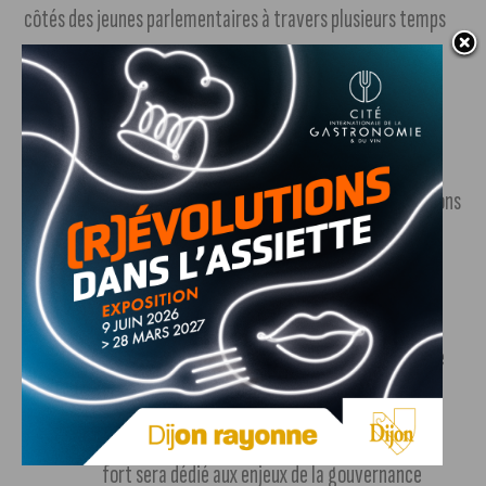
côtés des jeunes parlementaires à travers plusieurs temps
forts :
Témoignages et expertises :
Des experts
reconnus partageront leur état des lieux des
ressources actuelles et proposeront des solutions
concrètes pour le futur.
Tables rondes nationales :
Scientifiques,
décideurs institutionnels et professionnels de
l’énergie débattront ensemble des politiques de
continuité écologique.
Focus sur la Métropole de Dijon :
Un temps
fort sera dédié aux enjeux de la gouvernance