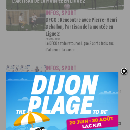
L’ARTISAN DE LA MONTÉE EN LIGUE 2
INFOS
,
SPORT
DFCO : Rencontre avec Pierre-Henri
Deballon, l’artisan de la montée en
Ligue 2
7 AOÛT, 2026
Le DFCO est de retour en Ligue 2 après trois ans
d’absence. La saison...
INFOS
,
SPORT
Nouvelle arrivée à la JDA Basket,
Shevon Thompson est dijonnais
7 AOÛT, 2026
Le mercato estival de la JDA n’est pas encore terminé.
Une nouvelle recrue vient...
INFOS
,
SPORT
Le DFCO dévoile ses nouveaux maillots