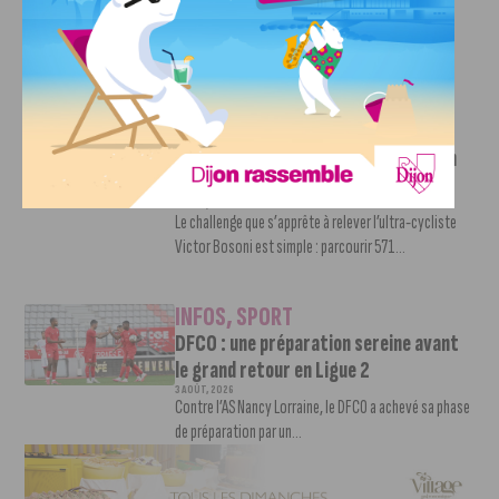
pour la saison 2026-2027
6 AOÛT, 2026
Le club dijonnais a présenté ses nouveaux maillots
pour son retour en Ligue 2....
INFOS
,
SPORT
Faire le tour de la Côte-d’Or à vélo en
trois jours : le défi de Victor Bosoni
5 AOÛT, 2026
Le challenge que s’apprête à relever l’ultra-cycliste
Victor Bosoni est simple : parcourir 571...
INFOS
,
SPORT
DFCO : une préparation sereine avant
le grand retour en Ligue 2
3 AOÛT, 2026
Contre l’AS Nancy Lorraine, le DFCO a achevé sa phase
de préparation par un...