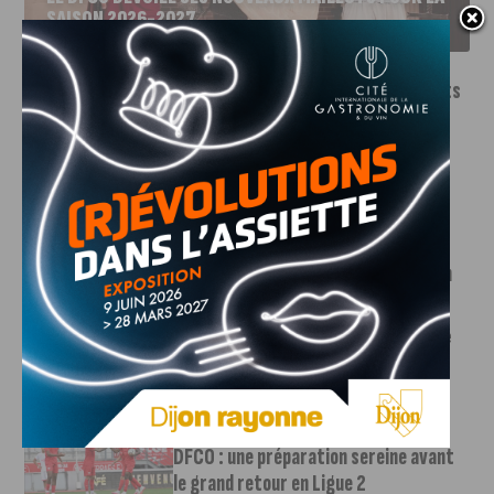
SAISON 2026-2027
INFOS
,
SPORT
Le DFCO dévoile ses nouveaux maillots
pour la saison 2026-2027
6 AOÛT, 2026
Le club dijonnais a présenté ses nouveaux maillots
pour son retour en Ligue 2....
INFOS
,
SPORT
Faire le tour de la Côte-d’Or à vélo en
trois jours : le défi de Victor Bosoni
5 AOÛT, 2026
Le challenge que s’apprête à relever l’ultra-cycliste
Victor Bosoni est simple : parcourir 571...
INFOS
,
SPORT
DFCO : une préparation sereine avant
le grand retour en Ligue 2