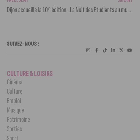
PRÉCÉDENT
SUIVANT
Dijon accueille la 10ᵉ édition des Journées de l’Économie Autrement
La Nuit des Étudiants au musée des Beaux-Arts
SUIVEZ-NOUS :
CULTURE & LOISIRS
Cinéma
Culture
Emploi
Musique
Patrimoine
Sorties
Sport