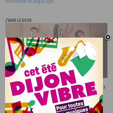
site internet de Shop in Dijon
.
J'AIME LE DFCO
LE DFCO DÉVOILE SES NOUVEAUX MAILLOTS POUR LA
SAISON 2026-2027
INFOS
,
SPORT
Le DFCO dévoile ses nouveaux maillots
pour la saison 2026-2027
6 AOÛT, 2026
Le club dijonnais a présenté ses nouveaux maillots
pour son retour en Ligue 2....