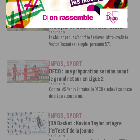
INFOS
,
SPORT
Faire le tour de la Côte-d’Or à vélo en
trois jours : le défi de Victor Bosoni
5 AOÛT, 2026
Le challenge que s’apprête à relever l’ultra-cycliste
Victor Bosoni est simple : parcourir 571...
INFOS
,
SPORT
DFCO : une préparation sereine avant
le grand retour en Ligue 2
3 AOÛT, 2026
Contre l’AS Nancy Lorraine, le DFCO a achevé sa phase
de préparation par un...
INFOS
,
SPORT
JDA Basket : Kevion Taylor intègre
l’effectif de la Jeanne
3 AOÛT, 2026