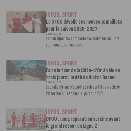
INFOS
,
SPORT
Le DFCO dévoile ses nouveaux maillots
pour la saison 2026-2027
6 AOÛT, 2026
Le club dijonnais a présenté ses nouveaux maillots
pour son retour en Ligue 2....
INFOS
,
SPORT
Faire le tour de la Côte-d’Or à vélo en
trois jours : le défi de Victor Bosoni
5 AOÛT, 2026
Le challenge que s’apprête à relever l’ultra-cycliste
Victor Bosoni est simple : parcourir 571...
INFOS
,
SPORT
DFCO : une préparation sereine avant
le grand retour en Ligue 2