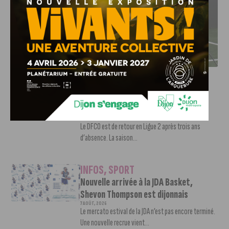
DFCO : RENCONTRE AVEC PIERRE-HENRI DEBALLON,
L’ARTISAN DE LA MONTÉE EN LIGUE 2
INFOS
,
SPORT
DFCO : Rencontre avec Pierre-Henri
Deballon, l’artisan de la montée en
Ligue 2
7 AOÛT, 2026
Le DFCO est de retour en Ligue 2 après trois ans
d’absence. La saison...
INFOS
,
SPORT
Nouvelle arrivée à la JDA Basket,
Shevon Thompson est dijonnais
7 AOÛT, 2026
Le mercato estival de la JDA n’est pas encore terminé.
Une nouvelle recrue vient...