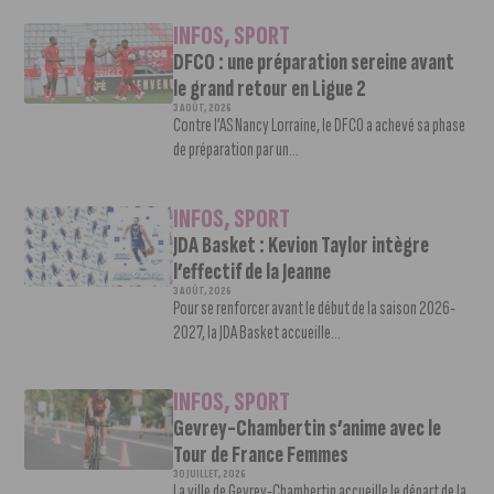
INFOS
,
SPORT
DFCO : une préparation sereine avant
le grand retour en Ligue 2
3 AOÛT, 2026
Contre l’AS Nancy Lorraine, le DFCO a achevé sa phase
de préparation par un...
INFOS
,
SPORT
JDA Basket : Kevion Taylor intègre
l’effectif de la Jeanne
3 AOÛT, 2026
Pour se renforcer avant le début de la saison 2026-
2027, la JDA Basket accueille...
INFOS
,
SPORT
Gevrey-Chambertin s’anime avec le
Tour de France Femmes
30 JUILLET, 2026
La ville de Gevrey-Chambertin accueille le départ de la