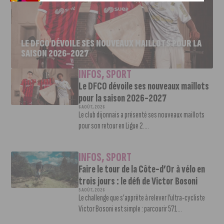
LE DFCO DÉVOILE SES NOUVEAUX MAILLOTS POUR LA
SAISON 2026-2027
INFOS
,
SPORT
Le DFCO dévoile ses nouveaux maillots
pour la saison 2026-2027
6 AOÛT, 2026
Le club dijonnais a présenté ses nouveaux maillots
pour son retour en Ligue 2....
INFOS
,
SPORT
Faire le tour de la Côte-d’Or à vélo en
trois jours : le défi de Victor Bosoni
5 AOÛT, 2026
Le challenge que s’apprête à relever l’ultra-cycliste
Victor Bosoni est simple : parcourir 571...