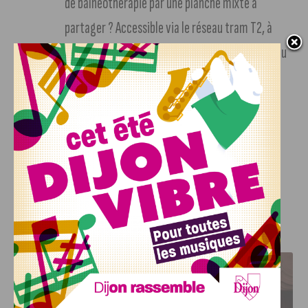
de balnéothérapie par une planche mixte à
partager ? Accessible via le réseau tram T2, à
l’arrêt Europe. L’entrée se fait sur réservation au
03.73.55.04.18
Deux conseils : arrivez tôt, et privilégiez les
transports en commun !
Crédit photo :
Depositphotos
J'AIME LE DFCO