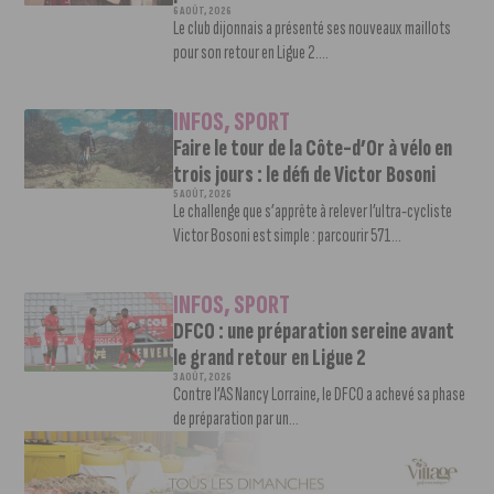
6 AOÛT, 2026
Le club dijonnais a présenté ses nouveaux maillots
pour son retour en Ligue 2....
INFOS
,
SPORT
Faire le tour de la Côte-d’Or à vélo en
trois jours : le défi de Victor Bosoni
5 AOÛT, 2026
Le challenge que s’apprête à relever l’ultra-cycliste
Victor Bosoni est simple : parcourir 571...
INFOS
,
SPORT
DFCO : une préparation sereine avant
le grand retour en Ligue 2
3 AOÛT, 2026
Contre l’AS Nancy Lorraine, le DFCO a achevé sa phase
de préparation par un...