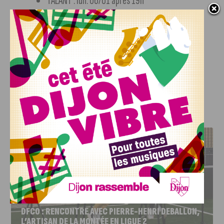
TALANT : lun. 06/01 après 19h
Si vous ratez la collecte, les déchèteries de la métropole
installeront des bennes spéciales pour vos arbres de Noël.
Texte : Clarisse Galeron
J'AIME LE DFCO
DFCO : RENCONTRE AVEC PIERRE-HENRI DEBALLON,
L’ARTISAN DE LA MONTÉE EN LIGUE 2