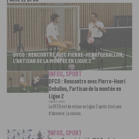
DFCO : RENCONTRE AVEC PIERRE-HENRI DEBALLON,
L’ARTISAN DE LA MONTÉE EN LIGUE 2
INFOS
,
SPORT
DFCO : Rencontre avec Pierre-Henri
Deballon, l’artisan de la montée en
Ligue 2
7 AOÛT, 2026
Le DFCO est de retour en Ligue 2 après trois ans
d’absence. La saison...
INFOS
,
SPORT