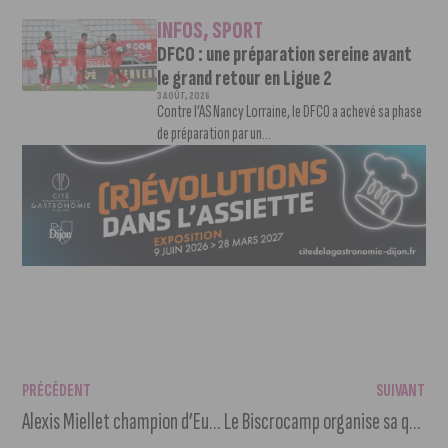
INFOS
,
SPORT
DFCO : une préparation sereine avant
le grand retour en Ligue 2
3 AOÛT, 2026
Contre l’AS Nancy Lorraine, le DFCO a achevé sa phase
de préparation par un...
PRÉCÉDENT
SUIVANT
Alexis Miellet champion d’Europe du 3000m steeple à Rome
Le Biscrocamp organise sa quatrième Guinguette Afterwork à la BA 102