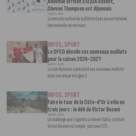
Nouvelle arrivée à la JDA Basket,
Shevon Thompson est dijonnais
7 AOÛT, 2026
Le mercato estival de la JDA n’est pas encore terminé.
Une nouvelle recrue vient...
INFOS
,
SPORT
Le DFCO dévoile ses nouveaux maillots
pour la saison 2026-2027
6 AOÛT, 2026
Le club dijonnais a présenté ses nouveaux maillots
pour son retour en Ligue 2....
INFOS
,
SPORT
Faire le tour de la Côte-d’Or à vélo en
trois jours : le défi de Victor Bosoni
5 AOÛT, 2026
Le challenge que s’apprête à relever l’ultra-cycliste
Victor Bosoni est simple : parcourir 571...