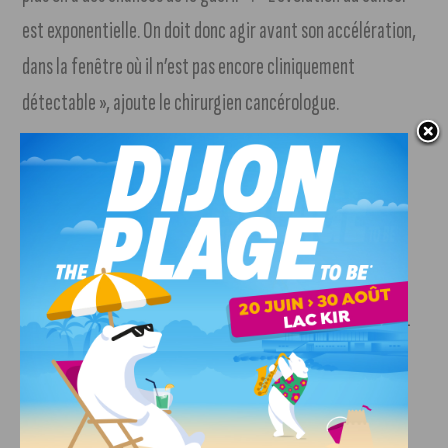
est exponentielle. On doit donc agir avant son accélération,
dans la fenêtre où il n’est pas encore cliniquement
détectable », ajoute le chirurgien cancérologue.
Un acte gratuit et accessible
La mammographie est prise en charge à 100 % en tiers
payant. Le rendez-vous est pris sous trois mois. « En cas
d’anomalie clinique, le CGFL s’engage à voir dans les dix
jours », précise le Professeur. « 95 % de la population côte-
d’orienne habite à 30 minutes d’un centre de dépistage, et
60 % à moins de 10 minutes », rappelle Lilian Vachon.