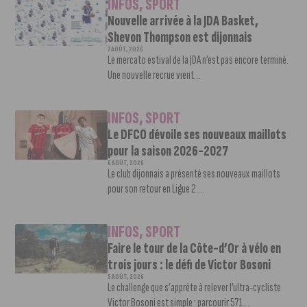
INFOS
,
SPORT
Nouvelle arrivée à la JDA Basket,
Shevon Thompson est dijonnais
7 AOÛT, 2026
Le mercato estival de la JDA n’est pas encore terminé.
Une nouvelle recrue vient...
INFOS
,
SPORT
Le DFCO dévoile ses nouveaux maillots
pour la saison 2026-2027
6 AOÛT, 2026
Le club dijonnais a présenté ses nouveaux maillots
pour son retour en Ligue 2....
INFOS
,
SPORT
Faire le tour de la Côte-d’Or à vélo en
trois jours : le défi de Victor Bosoni
5 AOÛT, 2026
Le challenge que s’apprête à relever l’ultra-cycliste
Victor Bosoni est simple : parcourir 571...