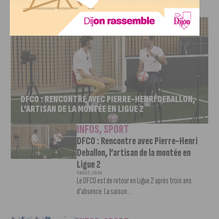
J'AIME LE DFCO
DFCO : RENCONTRE AVEC PIERRE-HENRI DEBALLON,
L’ARTISAN DE LA MONTÉE EN LIGUE 2
INFOS
,
SPORT
DFCO : Rencontre avec Pierre-Henri
Deballon, l’artisan de la montée en
Ligue 2
7 AOÛT, 2026
Le DFCO est de retour en Ligue 2 après trois ans
d’absence. La saison...