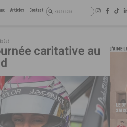
aux
Articles
Contact
is Sud
ournée caritative au
J'AIME L
ud
LE D
SAIS