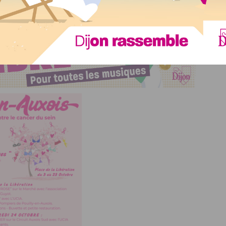
ation des commerçants de Pouilly-en-Auxois et qui propose
sur l’arbre à soutiens-gorges.