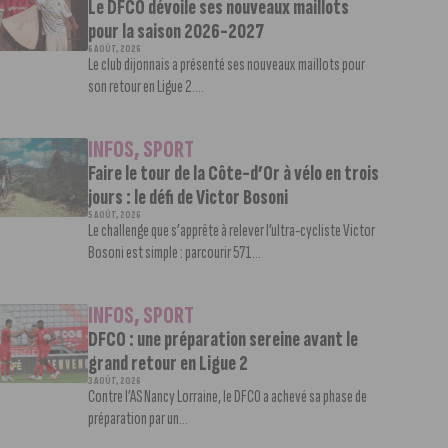
Le DFCO dévoile ses nouveaux maillots
pour la saison 2026-2027
6 AOÛT, 2026
Le club dijonnais a présenté ses nouveaux maillots pour
son retour en Ligue 2....
INFOS
,
SPORT
Faire le tour de la Côte-d’Or à vélo en trois
jours : le défi de Victor Bosoni
5 AOÛT, 2026
Le challenge que s’apprête à relever l’ultra-cycliste Victor
Bosoni est simple : parcourir 571...
INFOS
,
SPORT
DFCO : une préparation sereine avant le
grand retour en Ligue 2
3 AOÛT, 2026
Contre l’AS Nancy Lorraine, le DFCO a achevé sa phase de
préparation par un...