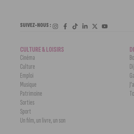
SUIVEZ-NOUS :
CULTURE & LOISIRS
D
Cinéma
Bo
Culture
Di
Emploi
G
Musique
J’
Patrimoine
T
Sorties
Sport
Un film, un livre, un son