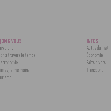
IJON & VOUS
INFOS
ns plans
Actus du mati
jon à travers le temps
Économie
astronomie
Faits divers
aime /J’aime moins
Transport
ourisme