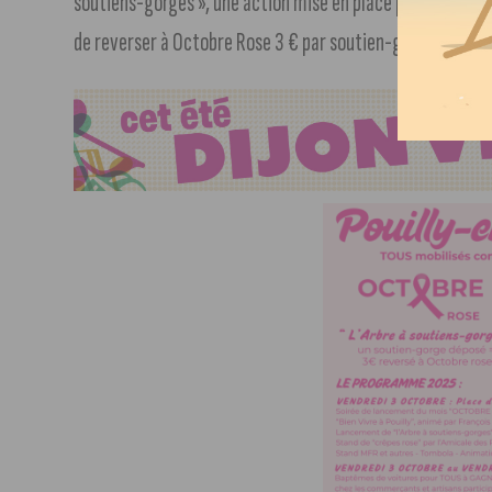
soutiens-gorges », une action mise en place par l’associ
de reverser à Octobre Rose 3 € par soutien-gorge déposé 