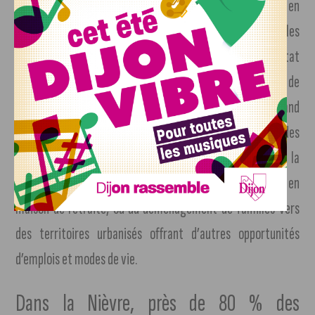
pas totalement aux besoins des ménages actuels, en
recherche de logements moins énergivores. Dans les
espaces les plus ruraux, un enjeu est le maintien en bon état
de ce patrimoine résidentiel pour lequel les coûts de
rénovation et d’entretien peuvent être élevés. Un grand
nombre de maisons secondaires étaient, à l’origine, des
résidences principales. Cette évolution peut être la
conséquence du décès du propriétaire, de son départ en
maison de retraite, ou du déménagement de familles vers
des territoires urbanisés offrant d’autres opportunités
d’emplois et modes de vie.
Dans la Nièvre, près de 80 % des