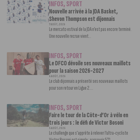
INFOS
,
SPORT
Nouvelle arrivée à la JDA Basket,
Shevon Thompson est dijonnais
7 AOÛT, 2026
Le mercato estival de la JDA n’est pas encore terminé.
Une nouvelle recrue vient...
INFOS
,
SPORT
Le DFCO dévoile ses nouveaux maillots
pour la saison 2026-2027
6 AOÛT, 2026
Le club dijonnais a présenté ses nouveaux maillots
pour son retour en Ligue 2....
INFOS
,
SPORT
Faire le tour de la Côte-d’Or à vélo en
trois jours : le défi de Victor Bosoni
5 AOÛT, 2026
Le challenge que s’apprête à relever l’ultra-cycliste
Victor Bosoni est simple : parcourir 571...