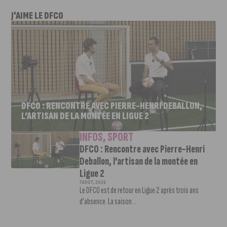
J'AIME LE DFCO
DFCO : RENCONTRE AVEC PIERRE-HENRI DEBALLON,
L’ARTISAN DE LA MONTÉE EN LIGUE 2
INFOS
,
SPORT
DFCO : Rencontre avec Pierre-Henri
Deballon, l’artisan de la montée en
Ligue 2
7 AOÛT, 2026
Le DFCO est de retour en Ligue 2 après trois ans
d’absence. La saison...