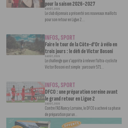
pour la saison 2026-2027
6 AOÛT, 2026
Le club dijonnais a présenté ses nouveaux maillots
pour son retour en Ligue 2....
INFOS
,
SPORT
Faire le tour de la Côte-d’Or à vélo en
trois jours : le défi de Victor Bosoni
5 AOÛT, 2026
Le challenge que s’apprête à relever l’ultra-cycliste
Victor Bosoni est simple : parcourir 571...
INFOS
,
SPORT
DFCO : une préparation sereine avant
le grand retour en Ligue 2
3 AOÛT, 2026
Contre l’AS Nancy Lorraine, le DFCO a achevé sa phase
de préparation par un...