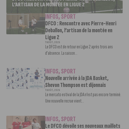
L’ARTISAN DE LA MONTÉE EN LIGUE 2
INFOS
,
SPORT
DFCO : Rencontre avec Pierre-Henri
Deballon, l’artisan de la montée en
Ligue 2
7 AOÛT, 2026
Le DFCO est de retour en Ligue 2 après trois ans
d’absence. La saison...
INFOS
,
SPORT
Nouvelle arrivée à la JDA Basket,
Shevon Thompson est dijonnais
7 AOÛT, 2026
Le mercato estival de la JDA n’est pas encore terminé.
Une nouvelle recrue vient...
INFOS
,
SPORT
Le DFCO dévoile ses nouveaux maillots