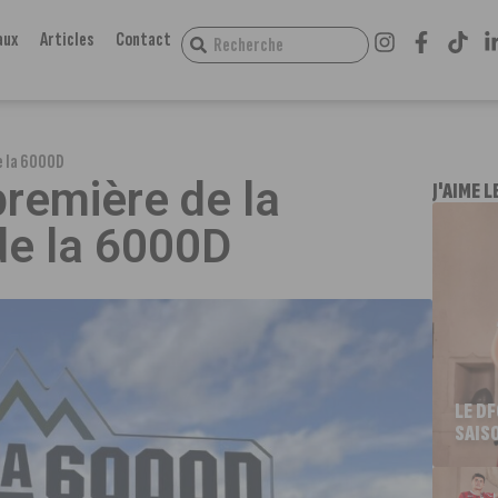
aux
Articles
Contact
e la 6000D
première de la
J'AIME L
de la 6000D
LE D
SAIS