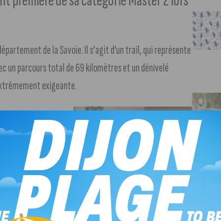
t première de sa catégorie Master 2 lors
partement de la Savoie. Il s’agit d’un trail, qui représente
avec un parcours total de 69 kilomètres et un dénivelé
 extrêmement exigeante.
qu’il n’y a que 5
es participants
our affronter ce