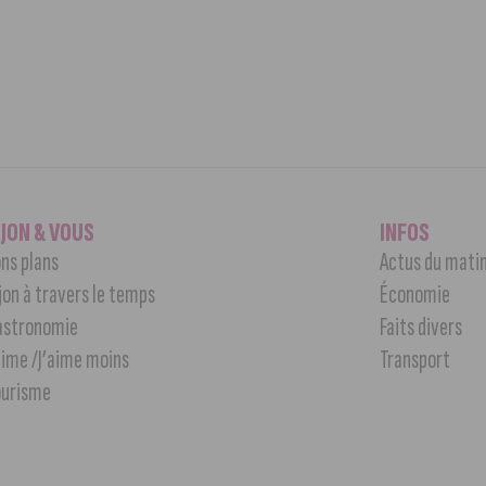
IJON & VOUS
INFOS
ns plans
Actus du mati
jon à travers le temps
Économie
astronomie
Faits divers
aime /J’aime moins
Transport
ourisme