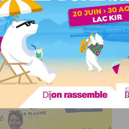
Nathalie Koenders, tout sourire, après 9 heures
24 minutes et 58 secondes de course
ortive de haut niveau en canoë-kayak (Championne de
 dans la catégorie Master 2
, avec un temps de parcours
yenne de 7,29 km/h… avec le sourire !