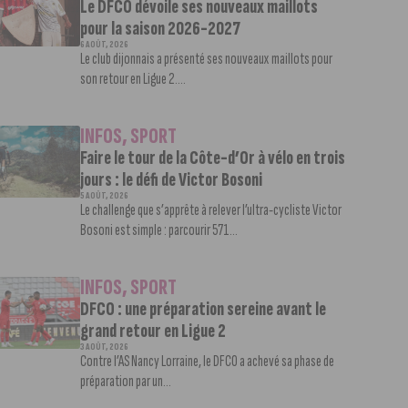
Le DFCO dévoile ses nouveaux maillots
pour la saison 2026-2027
6 AOÛT, 2026
Le club dijonnais a présenté ses nouveaux maillots pour
son retour en Ligue 2....
INFOS
,
SPORT
Faire le tour de la Côte-d’Or à vélo en trois
jours : le défi de Victor Bosoni
5 AOÛT, 2026
Le challenge que s’apprête à relever l’ultra-cycliste Victor
Bosoni est simple : parcourir 571...
INFOS
,
SPORT
DFCO : une préparation sereine avant le
grand retour en Ligue 2
3 AOÛT, 2026
Contre l’AS Nancy Lorraine, le DFCO a achevé sa phase de
préparation par un...