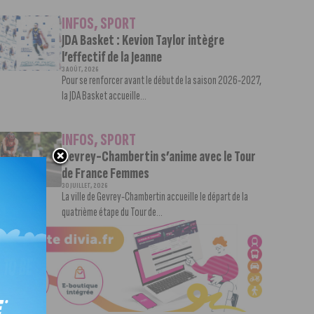
INFOS
,
SPORT
JDA Basket : Kevion Taylor intègre
l’effectif de la Jeanne
3 AOÛT, 2026
Pour se renforcer avant le début de la saison 2026-2027,
la JDA Basket accueille...
INFOS
,
SPORT
Gevrey-Chambertin s’anime avec le Tour
de France Femmes
30 JUILLET, 2026
La ville de Gevrey-Chambertin accueille le départ de la
quatrième étape du Tour de...