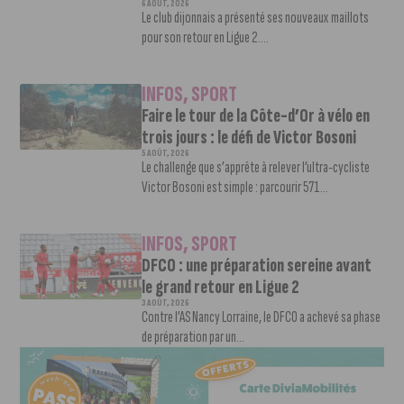
6 AOÛT, 2026
Le club dijonnais a présenté ses nouveaux maillots
pour son retour en Ligue 2....
INFOS
,
SPORT
Faire le tour de la Côte-d’Or à vélo en
trois jours : le défi de Victor Bosoni
5 AOÛT, 2026
Le challenge que s’apprête à relever l’ultra-cycliste
Victor Bosoni est simple : parcourir 571...
INFOS
,
SPORT
DFCO : une préparation sereine avant
le grand retour en Ligue 2
3 AOÛT, 2026
Contre l’AS Nancy Lorraine, le DFCO a achevé sa phase
de préparation par un...