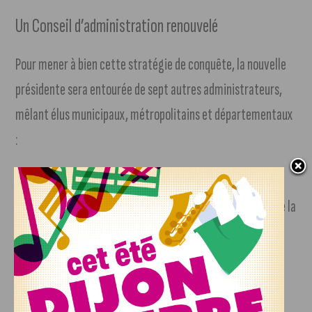
Un Conseil d’administration renouvelé
Pour mener à bien cette stratégie de conquête, la nouvelle
présidente sera entourée de sept autres administrateurs,
mêlant élus municipaux, métropolitains et départementaux
:
Nadjoua Belhadef
(Présidente – Ville de Dijon)
Marie-Claire Bonnet-Vallet
(Département de la
Côte-d’Or)
Benoit Bordat
(Ville de Dijon)
François Deseille
(Ville de Dijon)
Thierry Falconnet
(Dijon Métropole)