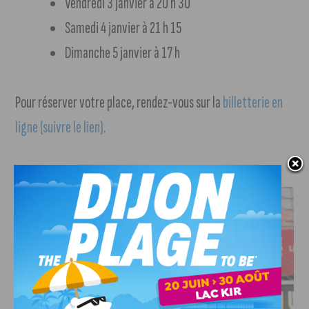
Vendredi 3 janvier à 20 h 30
Samedi 4 janvier à 21 h 15
Dimanche 5 janvier à 17 h
Pour réserver votre place, rendez-vous sur la
billetterie en
ligne (suivre le lien)
.
J'AIME LE DFCO
DFCO : UNE PRÉPARATION SEREINE AVANT LE GRAND