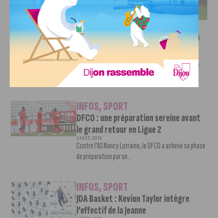
RETOUR EN LIGUE 2
INFOS
,
SPORT
Faire le tour de la Côte-d’Or à vélo en
trois jours : le défi de Victor Bosoni
5 AOÛT, 2026
Le challenge que s’apprête à relever l’ultra-cycliste
Victor Bosoni est simple : parcourir 571...
INFOS
,
SPORT
DFCO : une préparation sereine avant
le grand retour en Ligue 2
3 AOÛT, 2026
Contre l’AS Nancy Lorraine, le DFCO a achevé sa phase
de préparation par un...
INFOS
,
SPORT
JDA Basket : Kevion Taylor intègre
l’effectif de la Jeanne