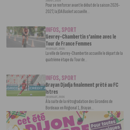
3 AOÛT, 2026
Pour se renforcer avant le début de la saison 2026-
2027, la JDA Basket accueille...
INFOS
,
SPORT
Gevrey-Chambertin s’anime avec le
Tour de France Femmes
30 JUILLET, 2026
La ville de Gevrey-Chambertin accueille le départ de la
quatrième étape du Tour de...
INFOS
,
SPORT
Brayan Djadja finalement prêté au FC
Istres
28 JUILLET, 2026
À la suite de la rétrogradation des Girondins de
Bordeaux en Régional 1, Brayan...