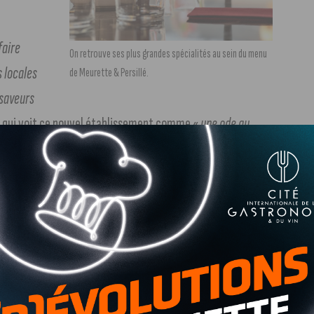
faire
On retrouve ses plus grandes spécialités au sein du menu
 locales
de Meurette & Persillé.
 saveurs
o qui voit ce nouvel établissement comme «
une ode au
èle une cuisine raffinée et imprégnée du terroir.
On