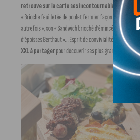
retrouve sur la carte ses incontournables
comme son 
« Brioche feuilletée de poulet fermier façon Gaston Géra
autrefois », son « Sandwich brioché d’émincé de porcelet g
d’époisses Berthaut »… Esprit de convivialité oblige, Flo
XXL à partager
pour découvrir ses plus grandes spécialit