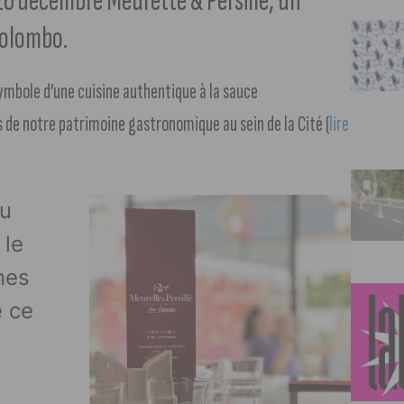
26 décembre Meurette & Persillé, un
Colombo.
ymbole d’une cuisine authentique à la sauce
s de notre patrimoine gastronomique au sein de la Cité (
lire
du
 le
nes
e ce