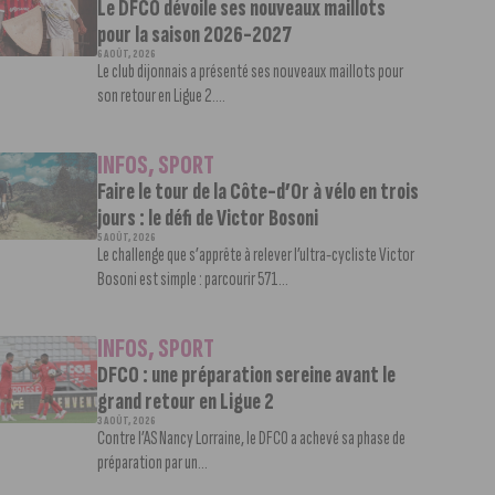
Le DFCO dévoile ses nouveaux maillots
pour la saison 2026-2027
6 AOÛT, 2026
Le club dijonnais a présenté ses nouveaux maillots pour
son retour en Ligue 2....
INFOS
,
SPORT
Faire le tour de la Côte-d’Or à vélo en trois
jours : le défi de Victor Bosoni
5 AOÛT, 2026
Le challenge que s’apprête à relever l’ultra-cycliste Victor
Bosoni est simple : parcourir 571...
INFOS
,
SPORT
DFCO : une préparation sereine avant le
grand retour en Ligue 2
3 AOÛT, 2026
Contre l’AS Nancy Lorraine, le DFCO a achevé sa phase de
préparation par un...