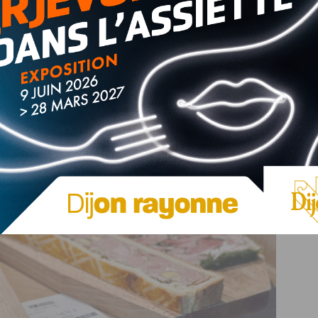
« Boeuf braisé à la cocotte comme un Bourguignon », sa
rd », son « Coq au vin en effiloché préparé comme
rillé à la plancha », ses « œufs meurette ou à la crème
rent Colombo et son équipe proposent aussi
des planches
és.