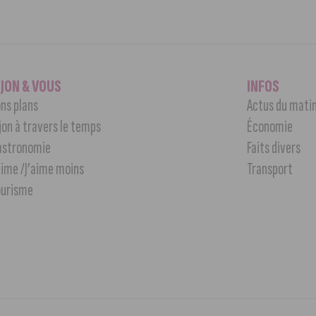
IJON & VOUS
INFOS
ns plans
Actus du mati
jon à travers le temps
Économie
astronomie
Faits divers
aime /J’aime moins
Transport
ourisme