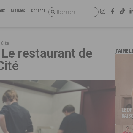
aux
Articles
Contact
a Cité
 Le restaurant de
J'AIME L
Cité
LE D
SAIS