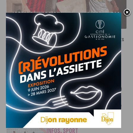
LE DFCO DÉVOILE SES NOUVEAUX MAILLOTS POUR LA
SAISON 2026-2027
INFOS
,
SPORT
Le DFCO dévoile ses nouveaux maillots
pour la saison 2026-2027
6 AOÛT, 2026
Le club dijonnais a présenté ses nouveaux maillots
pour son retour en Ligue 2....
INFOS
,
SPORT
Faire le tour de la Côte-d’Or à vélo en
trois jours : le défi de Victor Bosoni
5 AOÛT, 2026
Le challenge que s’apprête à relever l’ultra-cycliste
Victor Bosoni est simple : parcourir 571...
INFOS
,
SPORT