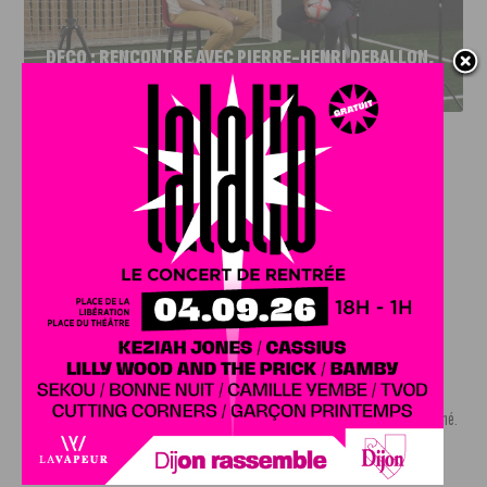
DFCO : RENCONTRE AVEC PIERRE-HENRI DEBALLON,
L’ARTISAN DE LA MONTÉE EN LIGUE 2
INFOS
,
SPORT
DFCO : Rencontre avec Pierre-Henri
Deballon, l’artisan de la montée en
Ligue 2
7 AOÛT, 2026
Le DFCO est de retour en Ligue 2 après trois ans
d’absence. La saison...
INFOS
,
SPORT
Nouvelle arrivée à la JDA Basket,
Shevon Thompson est dijonnais
7 AOÛT, 2026
Le mercato estival de la JDA n’est pas encore terminé.
Une nouvelle recrue vient...