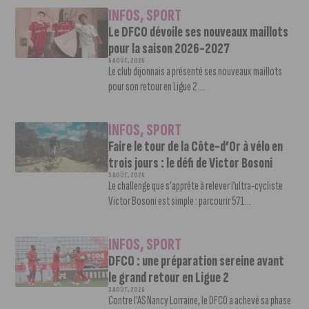
INFOS
,
SPORT
Le DFCO dévoile ses nouveaux maillots
pour la saison 2026-2027
6 AOÛT, 2026
Le club dijonnais a présenté ses nouveaux maillots
pour son retour en Ligue 2....
INFOS
,
SPORT
Faire le tour de la Côte-d’Or à vélo en
trois jours : le défi de Victor Bosoni
5 AOÛT, 2026
Le challenge que s’apprête à relever l’ultra-cycliste
Victor Bosoni est simple : parcourir 571...
INFOS
,
SPORT
DFCO : une préparation sereine avant
le grand retour en Ligue 2
3 AOÛT, 2026
Contre l’AS Nancy Lorraine, le DFCO a achevé sa phase