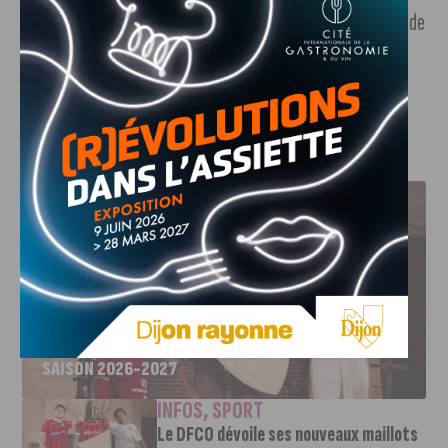
températures seront plutôt agréables, bien qu’en dessous de
celles de mercredi : elles avoisineront les 25°C à la mi-
journée.
J'AIME LE DFCO
LE DFCO DÉVOILE SES NOUVEAUX MAILLOTS POUR LA
SAISON 2026-2027
INFOS
,
SPORT
Le DFCO dévoile ses nouveaux maillots