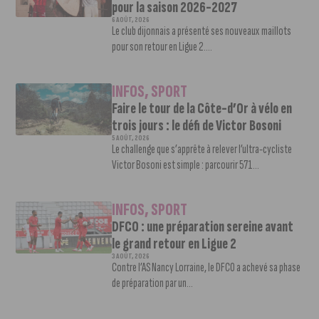
pour la saison 2026-2027
6 AOÛT, 2026
Le club dijonnais a présenté ses nouveaux maillots
pour son retour en Ligue 2....
INFOS
,
SPORT
Faire le tour de la Côte-d’Or à vélo en
trois jours : le défi de Victor Bosoni
5 AOÛT, 2026
Le challenge que s’apprête à relever l’ultra-cycliste
Victor Bosoni est simple : parcourir 571...
INFOS
,
SPORT
DFCO : une préparation sereine avant
le grand retour en Ligue 2
3 AOÛT, 2026
Contre l’AS Nancy Lorraine, le DFCO a achevé sa phase
de préparation par un...