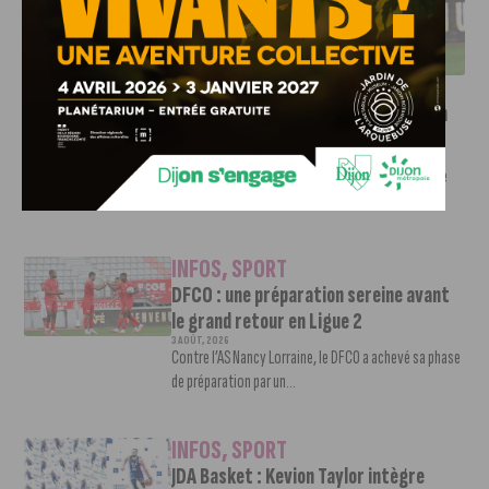
DFCO : UNE PRÉPARATION SEREINE AVANT LE GRAND
RETOUR EN LIGUE 2
INFOS
,
SPORT
Faire le tour de la Côte-d’Or à vélo en
trois jours : le défi de Victor Bosoni
5 AOÛT, 2026
Le challenge que s’apprête à relever l’ultra-cycliste
Victor Bosoni est simple : parcourir 571...
INFOS
,
SPORT
DFCO : une préparation sereine avant
le grand retour en Ligue 2
3 AOÛT, 2026
Contre l’AS Nancy Lorraine, le DFCO a achevé sa phase
de préparation par un...
INFOS
,
SPORT
JDA Basket : Kevion Taylor intègre