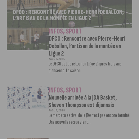
DFCO : RENCONTRE AVEC PIERRE-HENRI DEBALLON,
L’ARTISAN DE LA MONTÉE EN LIGUE 2
INFOS
,
SPORT
DFCO : Rencontre avec Pierre-Henri
Deballon, l’artisan de la montée en
Ligue 2
7 AOÛT, 2026
Le DFCO est de retour en Ligue 2 après trois ans
d’absence. La saison...
INFOS
,
SPORT
Nouvelle arrivée à la JDA Basket,
Shevon Thompson est dijonnais
7 AOÛT, 2026
Le mercato estival de la JDA n’est pas encore terminé.
Une nouvelle recrue vient...