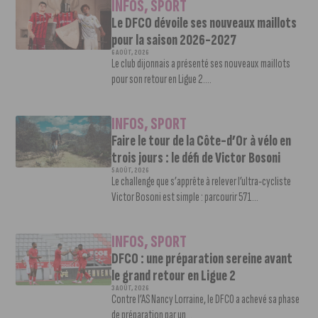
INFOS
,
SPORT
Le DFCO dévoile ses nouveaux maillots
pour la saison 2026-2027
6 AOÛT, 2026
Le club dijonnais a présenté ses nouveaux maillots
pour son retour en Ligue 2....
INFOS
,
SPORT
Faire le tour de la Côte-d’Or à vélo en
trois jours : le défi de Victor Bosoni
5 AOÛT, 2026
Le challenge que s’apprête à relever l’ultra-cycliste
Victor Bosoni est simple : parcourir 571...
INFOS
,
SPORT
DFCO : une préparation sereine avant
le grand retour en Ligue 2
3 AOÛT, 2026
Contre l’AS Nancy Lorraine, le DFCO a achevé sa phase
de préparation par un...