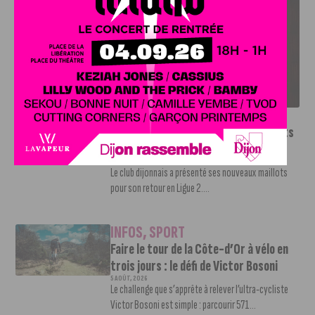
LE DFCO DÉVOILE SES NOUVEAUX MAILLOTS POUR LA
SAISON 2026-2027
INFOS
,
SPORT
Le DFCO dévoile ses nouveaux maillots
pour la saison 2026-2027
6 AOÛT, 2026
Le club dijonnais a présenté ses nouveaux maillots
pour son retour en Ligue 2....
INFOS
,
SPORT
Faire le tour de la Côte-d’Or à vélo en
trois jours : le défi de Victor Bosoni
5 AOÛT, 2026
Le challenge que s’apprête à relever l’ultra-cycliste
Victor Bosoni est simple : parcourir 571...