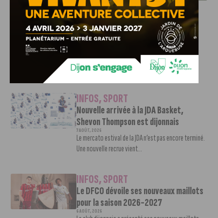
INFOS
,
SPORT
DFCO : Rencontre avec Pierre-Henri
Deballon, l’artisan de la montée en
Ligue 2
7 AOÛT, 2026
Le DFCO est de retour en Ligue 2 après trois ans
d’absence. La saison...
INFOS
,
SPORT
Nouvelle arrivée à la JDA Basket,
Shevon Thompson est dijonnais
7 AOÛT, 2026
Le mercato estival de la JDA n’est pas encore terminé.
Une nouvelle recrue vient...
INFOS
,
SPORT
Le DFCO dévoile ses nouveaux maillots
pour la saison 2026-2027
6 AOÛT, 2026