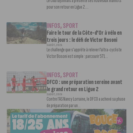
Le club dijonnais a présenté ses nouveaux maillots
pour son retour en Ligue 2....
INFOS
,
SPORT
Faire le tour de la Côte-d’Or à vélo en
trois jours : le défi de Victor Bosoni
5 AOÛT, 2026
Le challenge que s’apprête à relever l’ultra-cycliste
Victor Bosoni est simple : parcourir 571...
INFOS
,
SPORT
DFCO : une préparation sereine avant
le grand retour en Ligue 2
3 AOÛT, 2026
Contre l’AS Nancy Lorraine, le DFCO a achevé sa phase
de préparation par un...