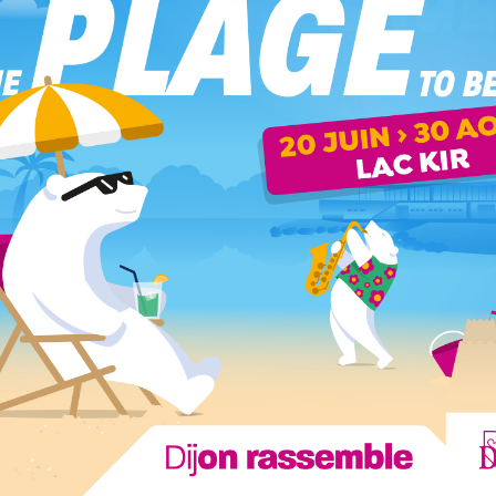
rie de France ».
emaine dans l’émission « La meilleure boulangerie de
nne à Dijon et « Georget » à Sombernon seront en
6 au 29 février.
 départagés devant un jury d’exception, composé de Bruno
ouvrir les deux boulangeries côte d’oriennes !