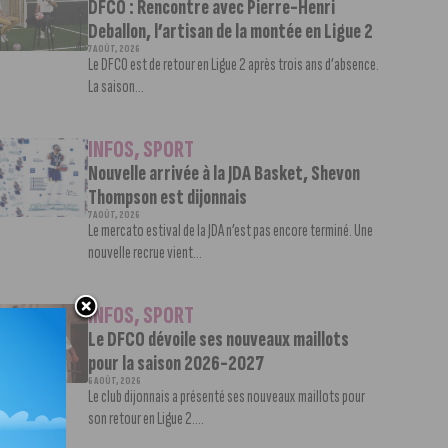
DFCO : Rencontre avec Pierre-Henri
Deballon, l’artisan de la montée en Ligue 2
7 AOÛT, 2026
Le DFCO est de retour en Ligue 2 après trois ans d’absence.
La saison...
INFOS
,
SPORT
Nouvelle arrivée à la JDA Basket, Shevon
Thompson est dijonnais
7 AOÛT, 2026
Le mercato estival de la JDA n’est pas encore terminé. Une
nouvelle recrue vient...
INFOS
,
SPORT
Le DFCO dévoile ses nouveaux maillots
pour la saison 2026-2027
6 AOÛT, 2026
Le club dijonnais a présenté ses nouveaux maillots pour
son retour en Ligue 2....