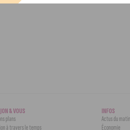
IJON & VOUS
INFOS
ns plans
Actus du mati
jon à travers le temps
Économie