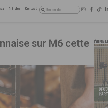
aux
Articles
Contact
onnaise sur M6 cette
J'AIME L
DFCO
L’ART