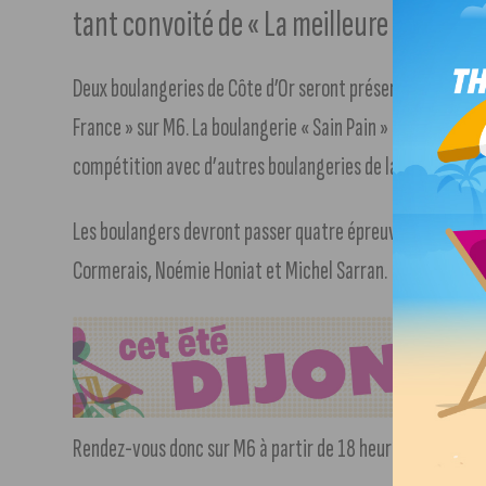
tant convoité de « La meilleure boulange
Deux boulangeries de Côte d’Or seront présentées cette s
France » sur M6. La boulangerie « Sain Pain » à rue d’Auxo
compétition avec d’autres boulangeries de la région, du 2
Les boulangers devront passer quatre épreuves pour être
Cormerais, Noémie Honiat et Michel Sarran.
Rendez-vous donc sur M6 à partir de 18 heures 30 pour déc