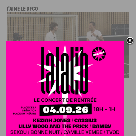
J'AIME LE DFCO
DFCO : RENCONTRE AVEC PIERRE-HENRI DEBALLON,
L’ARTISAN DE LA MONTÉE EN LIGUE 2
INFOS
,
SPORT
DFCO : Rencontre avec Pierre-Henri
Deballon, l’artisan de la montée en
Ligue 2
7 AOÛT, 2026
Le DFCO est de retour en Ligue 2 après trois ans
d’absence. La saison...