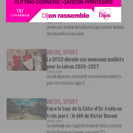
INFOS
,
SPORT
Nouvelle arrivée à la JDA Basket,
Shevon Thompson est dijonnais
7 AOÛT, 2026
Le mercato estival de la JDA n’est pas encore terminé.
Une nouvelle recrue vient...
INFOS
,
SPORT
Le DFCO dévoile ses nouveaux maillots
pour la saison 2026-2027
6 AOÛT, 2026
Le club dijonnais a présenté ses nouveaux maillots
pour son retour en Ligue 2....
INFOS
,
SPORT
Faire le tour de la Côte-d’Or à vélo en
trois jours : le défi de Victor Bosoni
5 AOÛT, 2026
Le challenge que s’apprête à relever l’ultra-cycliste
Victor Bosoni est simple : parcourir 571...