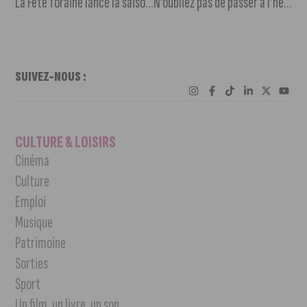
La Fête foraine lance la saison des festivités hivernales à Dijon
N’oubliez pas de passer à l’heure d’hiver !
SUIVEZ-NOUS :
CULTURE & LOISIRS
Cinéma
Culture
Emploi
Musique
Patrimoine
Sorties
Sport
Un film, un livre, un son