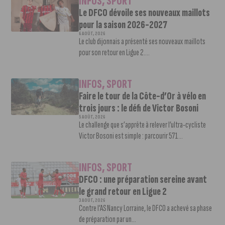
INFOS
,
SPORT
Le DFCO dévoile ses nouveaux maillots
pour la saison 2026-2027
6 AOÛT, 2026
Le club dijonnais a présenté ses nouveaux maillots
pour son retour en Ligue 2....
INFOS
,
SPORT
Faire le tour de la Côte-d’Or à vélo en
trois jours : le défi de Victor Bosoni
5 AOÛT, 2026
Le challenge que s’apprête à relever l’ultra-cycliste
Victor Bosoni est simple : parcourir 571...
INFOS
,
SPORT
DFCO : une préparation sereine avant
le grand retour en Ligue 2
3 AOÛT, 2026
Contre l’AS Nancy Lorraine, le DFCO a achevé sa phase
de préparation par un...