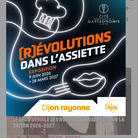
rendre à cet évènement. À noter que le transit par le centre-
ville de Longvic sera interdit pour l’occasion. Des déviations
et une signalétique « meeting aérien » sera mise en place.
Toutes les infos utiles sont ici
.
J'AIME LE DFCO
LE DFCO DÉVOILE SES NOUVEAUX MAILLOTS POUR LA
SAISON 2026-2027