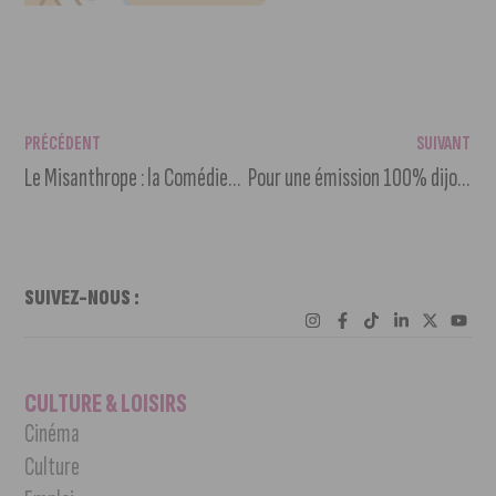
PRÉCÉDENT
SUIVANT
Le Misanthrope : la Comédie-Française s’invite au cinéma à Dijon
Pour une émission 100% dijonnaise, Sun Hits Radio recherche un(e) chroniqueur(se)
SUIVEZ-NOUS :
CULTURE & LOISIRS
Cinéma
Culture