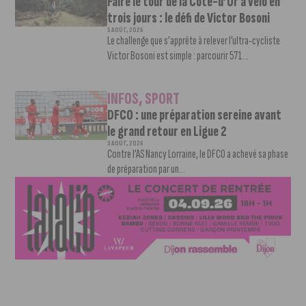
Faire le tour de la Côte-d’Or à vélo en
trois jours : le défi de Victor Bosoni
5 AOÛT, 2026
Le challenge que s’apprête à relever l’ultra-cycliste
Victor Bosoni est simple : parcourir 571...
INFOS
,
SPORT
DFCO : une préparation sereine avant
le grand retour en Ligue 2
3 AOÛT, 2026
Contre l’AS Nancy Lorraine, le DFCO a achevé sa phase
de préparation par un...