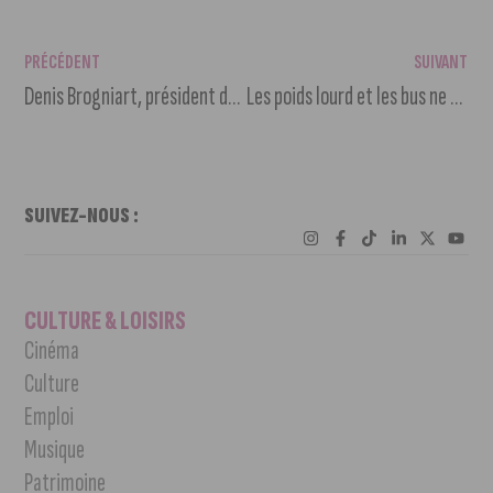
PRÉCÉDENT
SUIVANT
Denis Brogniart, président du jury des Écrans de l’aventure 2023
Les poids lourd et les bus ne peuvent plus circuler sur le pont Chanoine Kir
SUIVEZ-NOUS :
CULTURE & LOISIRS
Cinéma
Culture
Emploi
Musique
Patrimoine