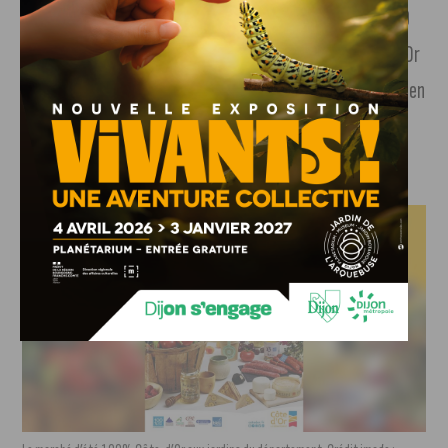
Le Marché de l’été 100% Côte-d’Or se déroulera du 30
juin au 1er juillet aux jardins du département de la Côte-d’Or
(23 boulevard de la Trémouille à Dijon),
de 10h à 19h
. Pour en
savoir plus sur les stands qui seront présents,
direction le
site du Département de la Côte-d’Or (suivre notre lien)
.