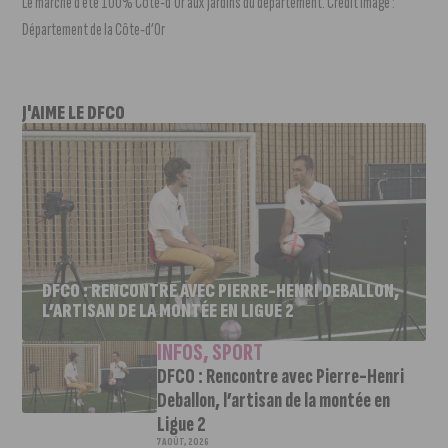
Le marché d’été 100% Côte-d’Or aux jardins du département. Crédit image :
Département de la Côte-d’Or
J'AIME LE DFCO
DFCO : RENCONTRE AVEC PIERRE-HENRI DEBALLON,
L’ARTISAN DE LA MONTÉE EN LIGUE 2
INFOS
,
SPORT
DFCO : Rencontre avec Pierre-Henri
Deballon, l’artisan de la montée en
Ligue 2
7 AOÛT, 2026