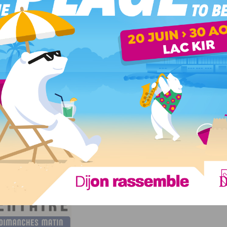
agerie La Planche accueillera les visiteurs à partir de 8h.
ourmand, dans l’esprit du Village Gastronomique, qui
ires locaux et de la convivialité.