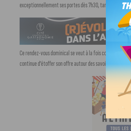
exceptionnellement ses portes dès 7h30, tandis que la from
Ce rendez-vous dominical se veut à la fois convivial et g
continue d’étoffer son offre autour des savoir-faire culina