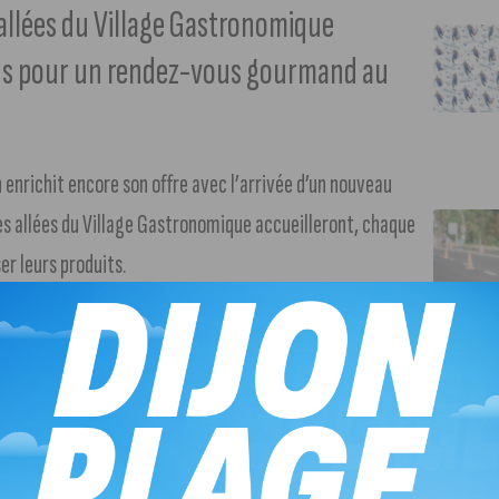
llées du Village Gastronomique
ans pour un rendez-vous gourmand au
n enrichit encore son offre avec l’arrivée d’un nouveau
s allées du Village Gastronomique accueilleront, chaque
r leurs produits.
et producteurs : maraîcher, poissonnier, fleuriste,
ur asiatique, ainsi que plusieurs stands gourmands, dont un
 le salon de thé et café du Village ouvrira