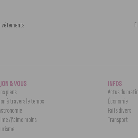
de vêtements
F
IJON & VOUS
INFOS
ns plans
Actus du mati
jon à travers le temps
Économie
astronomie
Faits divers
aime /J’aime moins
Transport
ourisme