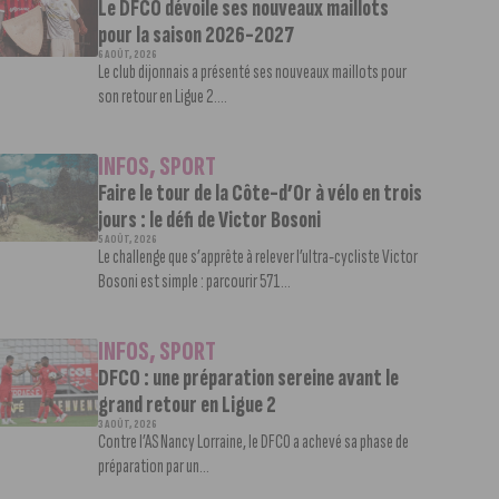
Le DFCO dévoile ses nouveaux maillots
pour la saison 2026-2027
6 AOÛT, 2026
Le club dijonnais a présenté ses nouveaux maillots pour
son retour en Ligue 2....
INFOS
,
SPORT
Faire le tour de la Côte-d’Or à vélo en trois
jours : le défi de Victor Bosoni
5 AOÛT, 2026
Le challenge que s’apprête à relever l’ultra-cycliste Victor
Bosoni est simple : parcourir 571...
INFOS
,
SPORT
DFCO : une préparation sereine avant le
grand retour en Ligue 2
3 AOÛT, 2026
Contre l’AS Nancy Lorraine, le DFCO a achevé sa phase de
préparation par un...