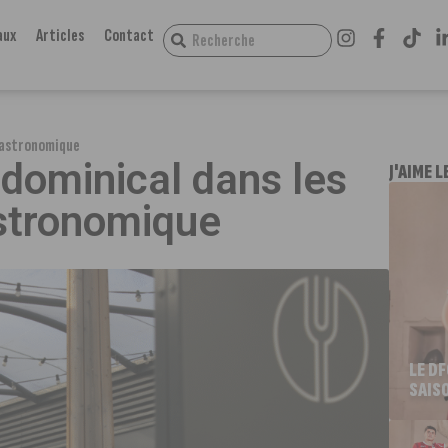
aux
Articles
Contact
 Gastronomique
dominical dans les
J'AIME L
astronomique
LE D
SAIS