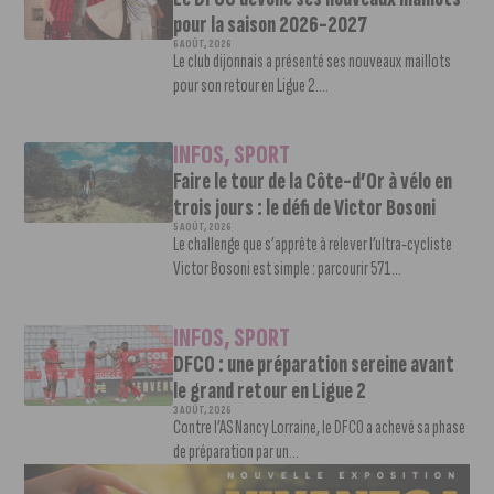
pour la saison 2026-2027
6 AOÛT, 2026
Le club dijonnais a présenté ses nouveaux maillots
pour son retour en Ligue 2....
INFOS
,
SPORT
Faire le tour de la Côte-d’Or à vélo en
trois jours : le défi de Victor Bosoni
5 AOÛT, 2026
Le challenge que s’apprête à relever l’ultra-cycliste
Victor Bosoni est simple : parcourir 571...
INFOS
,
SPORT
DFCO : une préparation sereine avant
le grand retour en Ligue 2
3 AOÛT, 2026
Contre l’AS Nancy Lorraine, le DFCO a achevé sa phase
de préparation par un...