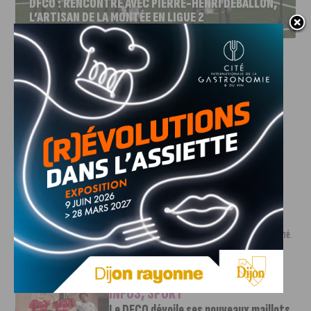
DFCO : RENCONTRE AVEC PIERRE-HENRI DEBALLON,
L’ARTISAN DE LA MONTÉE EN LIGUE 2
INFOS
,
SPORT
DFCO : Rencontre avec Pierre-Henri
Deballon, l’artisan de la montée en
Ligue 2
7 AOÛT, 2026
Le DFCO est de retour en Ligue 2 après trois ans
d’absence. La saison...
INFOS
,
SPORT
Nouvelle arrivée à la JDA Basket,
Shevon Thompson est dijonnais
7 AOÛT, 2026
Le mercato estival de la JDA n’est pas encore terminé.
Une nouvelle recrue vient...
INFOS
,
SPORT
Le DFCO dévoile ses nouveaux maillots