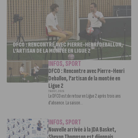
DFCO : RENCONTRE AVEC PIERRE-HENRI DEBALLON,
L’ARTISAN DE LA MONTÉE EN LIGUE 2
INFOS
,
SPORT
DFCO : Rencontre avec Pierre-Henri
Deballon, l’artisan de la montée en
Ligue 2
7 AOÛT, 2026
Le DFCO est de retour en Ligue 2 après trois ans
d’absence. La saison...
INFOS
,
SPORT
Nouvelle arrivée à la JDA Basket,
Shevon Thompson est dijonnais