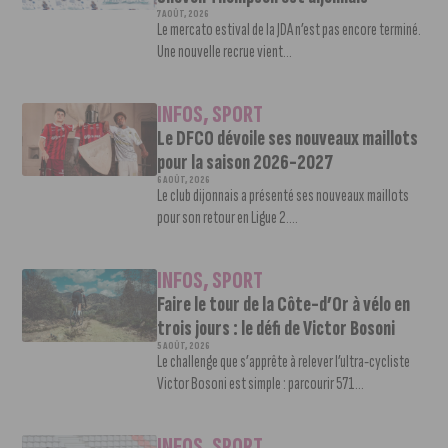
7 AOÛT, 2026
Le mercato estival de la JDA n’est pas encore terminé.
Une nouvelle recrue vient...
INFOS
,
SPORT
Le DFCO dévoile ses nouveaux maillots
pour la saison 2026-2027
6 AOÛT, 2026
Le club dijonnais a présenté ses nouveaux maillots
pour son retour en Ligue 2....
INFOS
,
SPORT
Faire le tour de la Côte-d’Or à vélo en
trois jours : le défi de Victor Bosoni
5 AOÛT, 2026
Le challenge que s’apprête à relever l’ultra-cycliste
Victor Bosoni est simple : parcourir 571...
INFOS
,
SPORT