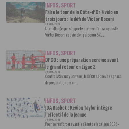
INFOS
,
SPORT
Faire le tour de la Côte-d’Or à vélo en
trois jours : le défi de Victor Bosoni
5 AOÛT, 2026
Le challenge que s’apprête à relever l’ultra-cycliste
Victor Bosoni est simple : parcourir 571...
INFOS
,
SPORT
DFCO : une préparation sereine avant
le grand retour en Ligue 2
3 AOÛT, 2026
Contre l’AS Nancy Lorraine, le DFCO a achevé sa phase
de préparation par un...
INFOS
,
SPORT
JDA Basket : Kevion Taylor intègre
l’effectif de la Jeanne
3 AOÛT, 2026
Pour se renforcer avant le début de la saison 2026-