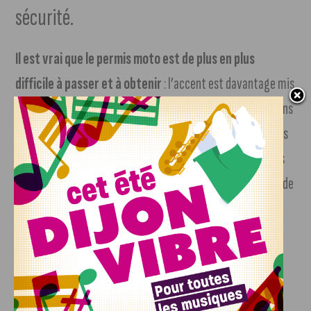
sécurité.
Il est vrai que le permis moto est de plus en plus
difficile à passer et à obtenir
: l’accent est davantage mis
sur les manoeuvres d’évitements, de sécurité. Des questions
de vérifications sont posées à l’examen. Les jeunes motards
sont donc sensibilisés dès les premières heures à l’état des
pneus, des freins, de l’équipement et des autres éléments de
sécurité de la moto, peu importe la cylindrée.
« Si un motard ne prend pas soin de sa moto, il se tire
une balle dans le pied, c’est dangereux »
affirme la
plupart des motards présents sur place.