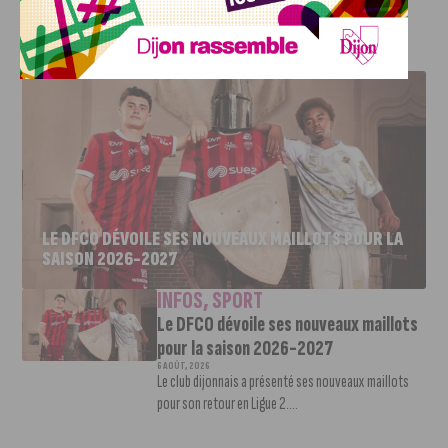
J'AIME LE DFCO
LE DFCO DÉVOILE SES NOUVEAUX MAILLOTS POUR LA
SAISON 2026-2027
INFOS
,
SPORT
Le DFCO dévoile ses nouveaux maillots
pour la saison 2026-2027
6 AOÛT, 2026
Le club dijonnais a présenté ses nouveaux maillots
pour son retour en Ligue 2....