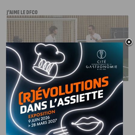
J'AIME LE DFCO
DFCO : RENCONTRE AVEC PIERRE-HENRI DEBALLON,
L’ARTISAN DE LA MONTÉE EN LIGUE 2
INFOS
,
SPORT
DFCO : Rencontre avec Pierre-Henri
Deballon, l’artisan de la montée en
Ligue 2
7 AOÛT, 2026
Le DFCO est de retour en Ligue 2 après trois ans
d’absence. La saison...