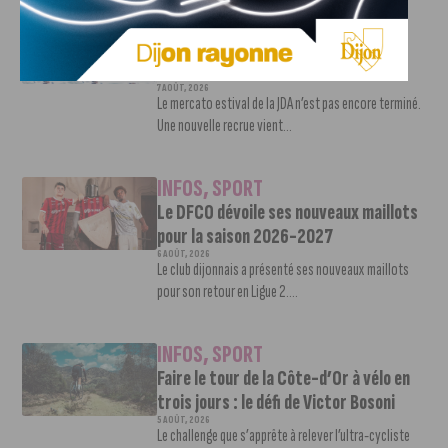
INFOS
,
SPORT
Nouvelle arrivée à la JDA Basket,
Shevon Thompson est dijonnais
7 AOÛT, 2026
Le mercato estival de la JDA n’est pas encore terminé.
Une nouvelle recrue vient...
INFOS
,
SPORT
Le DFCO dévoile ses nouveaux maillots
pour la saison 2026-2027
6 AOÛT, 2026
Le club dijonnais a présenté ses nouveaux maillots
pour son retour en Ligue 2....
INFOS
,
SPORT
Faire le tour de la Côte-d’Or à vélo en
trois jours : le défi de Victor Bosoni
5 AOÛT, 2026
Le challenge que s’apprête à relever l’ultra-cycliste