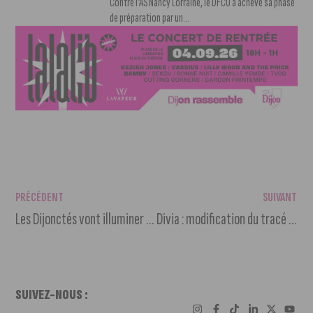
Contre l’AS Nancy Lorraine, le DFCO a achevé sa phase
de préparation par un...
PRÉCÉDENT
SUIVANT
Les Dijonctés vont illuminer Dijon avec un Run de Noël
Divia : modification du tracé de la ligne F42
SUIVEZ-NOUS :