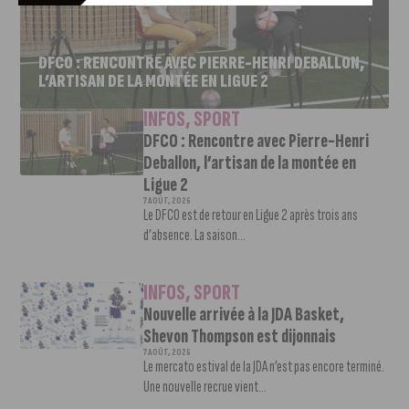
DFCO : RENCONTRE AVEC PIERRE-HENRI DEBALLON,
L’ARTISAN DE LA MONTÉE EN LIGUE 2
INFOS
,
SPORT
DFCO : Rencontre avec Pierre-Henri
Deballon, l’artisan de la montée en
Ligue 2
7 AOÛT, 2026
Le DFCO est de retour en Ligue 2 après trois ans
d’absence. La saison...
INFOS
,
SPORT
Nouvelle arrivée à la JDA Basket,
Shevon Thompson est dijonnais
7 AOÛT, 2026
Le mercato estival de la JDA n’est pas encore terminé.
Une nouvelle recrue vient...