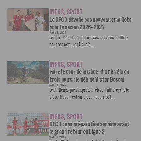
INFOS
,
SPORT
Le DFCO dévoile ses nouveaux maillots
pour la saison 2026-2027
6 AOÛT, 2026
Le club dijonnais a présenté ses nouveaux maillots
pour son retour en Ligue 2....
INFOS
,
SPORT
Faire le tour de la Côte-d’Or à vélo en
trois jours : le défi de Victor Bosoni
5 AOÛT, 2026
Le challenge que s’apprête à relever l’ultra-cycliste
Victor Bosoni est simple : parcourir 571...
INFOS
,
SPORT
DFCO : une préparation sereine avant
le grand retour en Ligue 2
3 AOÛT, 2026