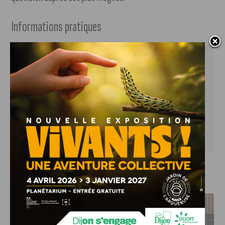
Informations pratiques
 Samedi 11 avril
 Ouverture des portes à 18h - début des jeux à 20h
 Espace Mendès France - 8 rue des Vergers, 
Quetigny
 Inscription jusqu'au 10 avril en ligne ici ou au 06 
78 21 47 06
J'AIME LE DFCO