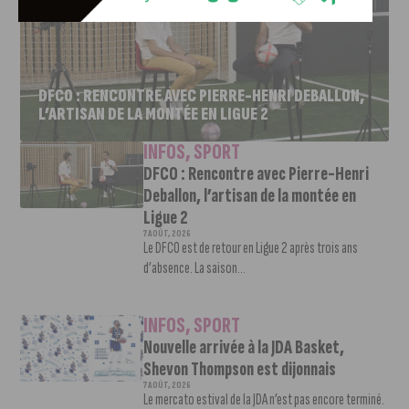
DFCO : RENCONTRE AVEC PIERRE-HENRI DEBALLON,
L’ARTISAN DE LA MONTÉE EN LIGUE 2
INFOS
,
SPORT
DFCO : Rencontre avec Pierre-Henri
Deballon, l’artisan de la montée en
Ligue 2
7 AOÛT, 2026
Le DFCO est de retour en Ligue 2 après trois ans
d’absence. La saison...
INFOS
,
SPORT
Nouvelle arrivée à la JDA Basket,
Shevon Thompson est dijonnais
7 AOÛT, 2026
Le mercato estival de la JDA n’est pas encore terminé.