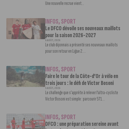
Une nouvelle recrue vient...
INFOS
,
SPORT
Le DFCO dévoile ses nouveaux maillots
pour la saison 2026-2027
6 AOÛT, 2026
Le club dijonnais a présenté ses nouveaux maillots
pour son retour en Ligue 2....
INFOS
,
SPORT
Faire le tour de la Côte-d’Or à vélo en
trois jours : le défi de Victor Bosoni
5 AOÛT, 2026
Le challenge que s’apprête à relever l’ultra-cycliste
Victor Bosoni est simple : parcourir 571...
INFOS
,
SPORT
DFCO : une préparation sereine avant