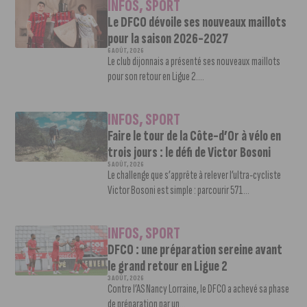
INFOS
,
SPORT
Le DFCO dévoile ses nouveaux maillots
pour la saison 2026-2027
6 AOÛT, 2026
Le club dijonnais a présenté ses nouveaux maillots
pour son retour en Ligue 2....
INFOS
,
SPORT
Faire le tour de la Côte-d’Or à vélo en
trois jours : le défi de Victor Bosoni
5 AOÛT, 2026
Le challenge que s’apprête à relever l’ultra-cycliste
Victor Bosoni est simple : parcourir 571...
INFOS
,
SPORT
DFCO : une préparation sereine avant
le grand retour en Ligue 2
3 AOÛT, 2026
Contre l’AS Nancy Lorraine, le DFCO a achevé sa phase
de préparation par un...