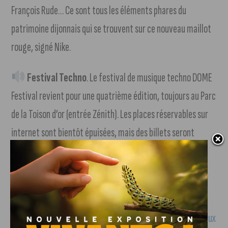
François Rude… Ce sont tous les éléments phares du
patrimoine dijonnais qui se trouvent sur ce nouveau maillot
rouge, signé Nike.
Festival Techno
. Le festival de musique techno DOME
Festival revient pour une quatrième édition, toujours au Parc
de la Toison d’or (entrée Zénith). Les places réservables sur
internet sont bientôt épuisées, mais des billets seront
disponibles sur place. Le rendez-vous est donné aux
amateurs samedi 17 août, de 13h00 à 1h30. Un foodtruck
permettra de se restaurer.
Soirée House
. Retrouvez dès à présent,
sur nos réseaux