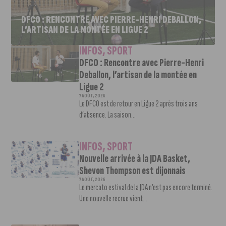
DFCO : RENCONTRE AVEC PIERRE-HENRI DEBALLON,
L’ARTISAN DE LA MONTÉE EN LIGUE 2
INFOS
,
SPORT
DFCO : Rencontre avec Pierre-Henri
Deballon, l’artisan de la montée en
Ligue 2
7 AOÛT, 2026
Le DFCO est de retour en Ligue 2 après trois ans
d’absence. La saison...
INFOS
,
SPORT
Nouvelle arrivée à la JDA Basket,
Shevon Thompson est dijonnais
7 AOÛT, 2026
Le mercato estival de la JDA n’est pas encore terminé.
Une nouvelle recrue vient...