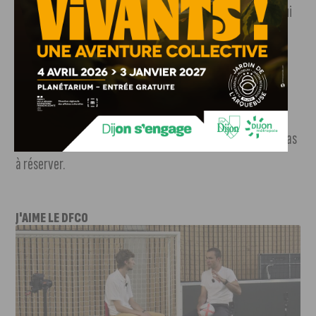
sociaux (suivre notre lien)
, les images des soirées House qui
vous attendent chaque vendredi du mois, jusqu’à fin août,
sur le toit-terrasse du Bar Expérientiel, à la Cité de la
gastronomie. L’entrée est payante et inclut un verre au
choix. Prochaine soirée du collectif de DJ « Housology » :
vendredi 16 août ! Les places sont prisées alors n’hésitez pas
à réserver.
J'AIME LE DFCO