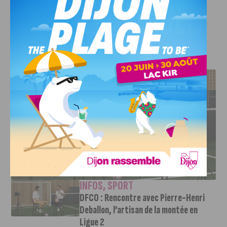
surprises, d’art et de convivialité. Une
parenthèse
artistique à ne pas manquer
dans le Grand Dijon !
J'AIME LE DFCO
DFCO : RENCONTRE AVEC PIERRE-HENRI DEBALLON,
L’ARTISAN DE LA MONTÉE EN LIGUE 2
INFOS
,
SPORT
DFCO : Rencontre avec Pierre-Henri
Deballon, l’artisan de la montée en
Ligue 2