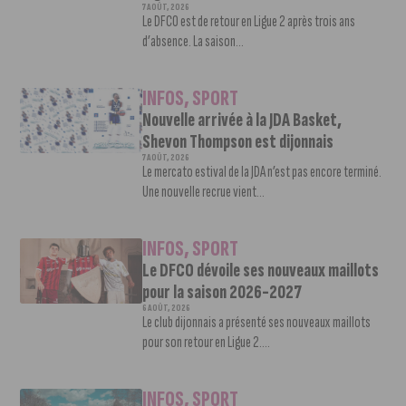
7 AOÛT, 2026
Le DFCO est de retour en Ligue 2 après trois ans
d’absence. La saison...
INFOS
,
SPORT
Nouvelle arrivée à la JDA Basket,
Shevon Thompson est dijonnais
7 AOÛT, 2026
Le mercato estival de la JDA n’est pas encore terminé.
Une nouvelle recrue vient...
INFOS
,
SPORT
Le DFCO dévoile ses nouveaux maillots
pour la saison 2026-2027
6 AOÛT, 2026
Le club dijonnais a présenté ses nouveaux maillots
pour son retour en Ligue 2....
INFOS
,
SPORT