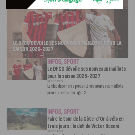
LE DFCO DÉVOILE SES NOUVEAUX MAILLOTS POUR LA
SAISON 2026-2027
INFOS
,
SPORT
Le DFCO dévoile ses nouveaux maillots
pour la saison 2026-2027
6 AOÛT, 2026
Le club dijonnais a présenté ses nouveaux maillots
pour son retour en Ligue 2....
INFOS
,
SPORT
Faire le tour de la Côte-d’Or à vélo en
trois jours : le défi de Victor Bosoni
5 AOÛT, 2026