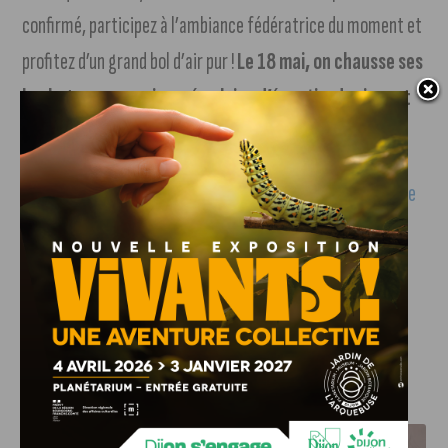
confirmé, participez à l’ambiance fédératrice du moment et
profitez d’un grand bol d’air pur !
Le 18 mai, on chausse ses
baskets pour une journée pleine d’énergie, de rires et
de solidarité
!
Vous pouvez vous inscrire individuellement sur la
billetterie
en ligne weezevent.com
, ou sur place le jour J. Pour les
inscriptions par équipe, ça se passe via le formulaire
disponible sur
le site de l’organisateur :
rotary-
dijonbourgogne.myassoc.org
.
J'AIME LE DFCO