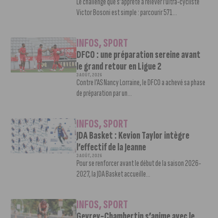
Le challenge que s’apprête à relever l’ultra-cycliste
Victor Bosoni est simple : parcourir 571...
INFOS
,
SPORT
DFCO : une préparation sereine avant
le grand retour en Ligue 2
3 AOÛT, 2026
Contre l’AS Nancy Lorraine, le DFCO a achevé sa phase
de préparation par un...
INFOS
,
SPORT
JDA Basket : Kevion Taylor intègre
l’effectif de la Jeanne
3 AOÛT, 2026
Pour se renforcer avant le début de la saison 2026-
2027, la JDA Basket accueille...
INFOS
,
SPORT
Gevrey-Chambertin s’anime avec le