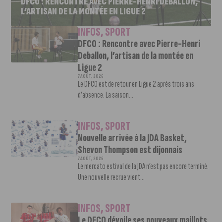
DFCO : RENCONTRE AVEC PIERRE-HENRI DEBALLON,
L’ARTISAN DE LA MONTÉE EN LIGUE 2
INFOS
,
SPORT
DFCO : Rencontre avec Pierre-Henri
Deballon, l’artisan de la montée en
Ligue 2
7 AOÛT, 2026
Le DFCO est de retour en Ligue 2 après trois ans
d’absence. La saison...
INFOS
,
SPORT
Nouvelle arrivée à la JDA Basket,
Shevon Thompson est dijonnais
7 AOÛT, 2026
Le mercato estival de la JDA n’est pas encore terminé.
Une nouvelle recrue vient...
INFOS
,
SPORT
Le DFCO dévoile ses nouveaux maillots