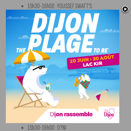
15h30-16h00 : YOUSSEF SWATT’S
16h30-17h10 : TIF
17h55-18h40 : LALA &CE
19h30-20h15 : ZAMDANE
21h00-21h50 : SO LA LUNE
22h45-23h20 : VACRA
00h45-1h45 : VLADIMIR CAUCHEMAR
Cargo Stage
14h30-15h00 : LBD
15h00-15h30 : KID EXOTIC
15h30-16h00 : O?NI