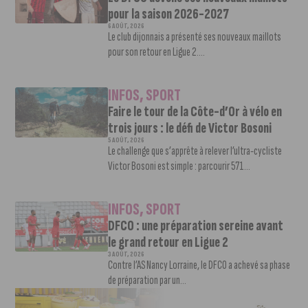
pour la saison 2026-2027
6 AOÛT, 2026
Le club dijonnais a présenté ses nouveaux maillots
pour son retour en Ligue 2....
INFOS
,
SPORT
Faire le tour de la Côte-d’Or à vélo en
trois jours : le défi de Victor Bosoni
5 AOÛT, 2026
Le challenge que s’apprête à relever l’ultra-cycliste
Victor Bosoni est simple : parcourir 571...
INFOS
,
SPORT
DFCO : une préparation sereine avant
le grand retour en Ligue 2
3 AOÛT, 2026
Contre l’AS Nancy Lorraine, le DFCO a achevé sa phase
de préparation par un...