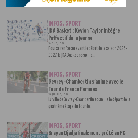
de préparation par un...
INFOS
,
SPORT
JDA Basket : Kevion Taylor intègre
l’effectif de la Jeanne
3 AOÛT, 2026
Pour se renforcer avant le début de la saison 2026-
2027, la JDA Basket accueille...
INFOS
,
SPORT
Gevrey-Chambertin s’anime avec le
Tour de France Femmes
30 JUILLET, 2026
La ville de Gevrey-Chambertin accueille le départ de la
quatrième étape du Tour de...
INFOS
,
SPORT
Brayan Djadja finalement prêté au FC