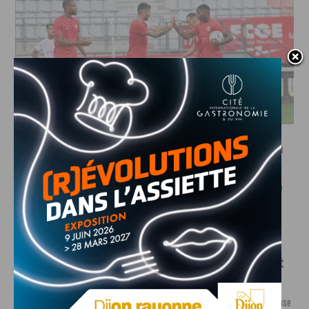
DFCO : UNE PRÉPARATION SEREINE AVANT LE GRAND
RETOUR EN LIGUE 2
INFOS
,
SPORT
Faire le tour de la Côte-d’Or à vélo en
trois jours : le défi de Victor Bosoni
5 AOÛT, 2026
Le challenge que s’apprête à relever l’ultra-cycliste
Victor Bosoni est simple : parcourir 571...
INFOS
,
SPORT
DFCO : une préparation sereine avant
le grand retour en Ligue 2
3 AOÛT, 2026
Contre l’AS Nancy Lorraine, le DFCO a achevé sa phase