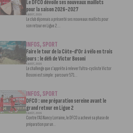
Le DFCO dévoile ses nouveaux maillots
pour la saison 2026-2027
6 AOÛT, 2026
Le club dijonnais a présenté ses nouveaux maillots pour
son retour en Ligue 2....
INFOS
,
SPORT
Faire le tour de la Côte-d’Or à vélo en trois
jours : le défi de Victor Bosoni
5 AOÛT, 2026
Le challenge que s’apprête à relever l’ultra-cycliste Victor
Bosoni est simple : parcourir 571...
INFOS
,
SPORT
DFCO : une préparation sereine avant le
grand retour en Ligue 2
3 AOÛT, 2026
Contre l’AS Nancy Lorraine, le DFCO a achevé sa phase de
préparation par un...