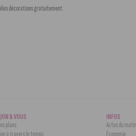
 jolies décorations gratuitement.
IJON & VOUS
INFOS
ns plans
Actus du mati
jon à travers le temps
Économie