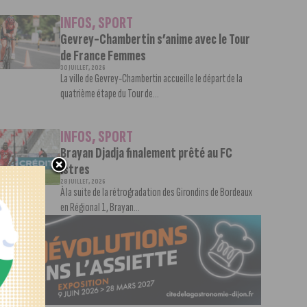
INFOS
,
SPORT
Gevrey-Chambertin s’anime avec le Tour
de France Femmes
30 JUILLET, 2026
La ville de Gevrey-Chambertin accueille le départ de la
quatrième étape du Tour de...
INFOS
,
SPORT
Brayan Djadja finalement prêté au FC
Istres
28 JUILLET, 2026
À la suite de la rétrogradation des Girondins de Bordeaux
en Régional 1, Brayan...