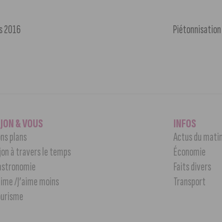
es 2016
Piétonnisation 
IJON & VOUS
INFOS
ns plans
Actus du mati
jon à travers le temps
Économie
astronomie
Faits divers
aime /J’aime moins
Transport
ourisme