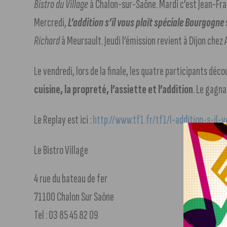
Bistro du Village
à Chalon-sur-Saône. Mardi c’est Jean-Fran
Mercredi,
L’addition s’il vous plaît spéciale Bourgogne
Richard
à Meursault. Jeudi l’émission revient à Dijon che
Le vendredi, lors de la finale, les quatre participants déc
cuisine, la propreté, l’assiette et l’addition
. Le gagn
Le Replay est ici :
http://www.tf1.fr/tf1/l-addition-s-il-v
Le Bistro Village
4 rue du bateau de fer
71100 Chalon Sur Saône
Tel : 03 85 45 82 09