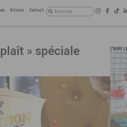
aux
Articles
Contact
 plaît » spéciale
J'AIME L
DFCO
RETO