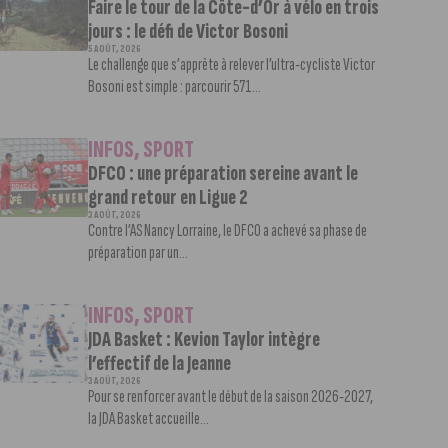
Faire le tour de la Côte-d’Or à vélo en trois
jours : le défi de Victor Bosoni
5 AOÛT, 2026
Le challenge que s’apprête à relever l’ultra-cycliste Victor
Bosoni est simple : parcourir 571...
INFOS
,
SPORT
DFCO : une préparation sereine avant le
grand retour en Ligue 2
3 AOÛT, 2026
Contre l’AS Nancy Lorraine, le DFCO a achevé sa phase de
préparation par un...
INFOS
,
SPORT
JDA Basket : Kevion Taylor intègre
l’effectif de la Jeanne
3 AOÛT, 2026
Pour se renforcer avant le début de la saison 2026-2027,
la JDA Basket accueille...