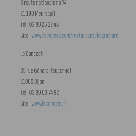
8 route nationale no 74
21 190 Meursault
Tel : 03 80 26 12 48
Site :
www.facebook.com/restaurantchezrichard
Le Concept
85 rue Général Fauconnet
21000 Dijon
Tel : 03 80 63 74 92
Site :
www.leconcept.fr