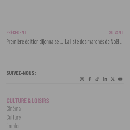
PRÉCÉDENT
SUIVANT
Première édition dijonnaise de la « semaine des handicaps »
La liste des marchés de Noël 2023 à Dijon et alentours
SUIVEZ-NOUS :
CULTURE & LOISIRS
Cinéma
Culture
Emploi