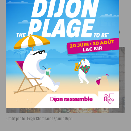
1er prix : Le Baldaquin – 13, rue Verrerie
2e prix : Pois de Senteur – 75, rue de Mirande
3e prix : Grand Hôtel La Cloche – 14, place Darcy
Crédit photo : Edgar Charchaude / J’aime Dijon