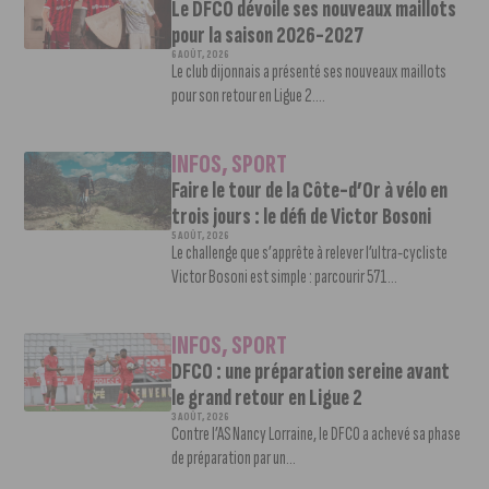
Le DFCO dévoile ses nouveaux maillots
pour la saison 2026-2027
6 AOÛT, 2026
Le club dijonnais a présenté ses nouveaux maillots
pour son retour en Ligue 2....
INFOS
,
SPORT
Faire le tour de la Côte-d’Or à vélo en
trois jours : le défi de Victor Bosoni
5 AOÛT, 2026
Le challenge que s’apprête à relever l’ultra-cycliste
Victor Bosoni est simple : parcourir 571...
INFOS
,
SPORT
DFCO : une préparation sereine avant
le grand retour en Ligue 2
3 AOÛT, 2026
Contre l’AS Nancy Lorraine, le DFCO a achevé sa phase
de préparation par un...