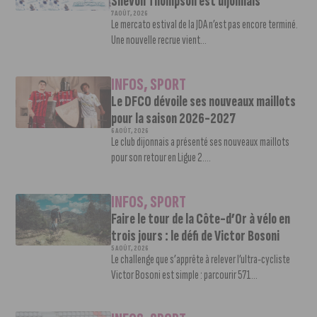
Shevon Thompson est dijonnais
7 AOÛT, 2026
Le mercato estival de la JDA n’est pas encore terminé.
Une nouvelle recrue vient...
INFOS
,
SPORT
Le DFCO dévoile ses nouveaux maillots
pour la saison 2026-2027
6 AOÛT, 2026
Le club dijonnais a présenté ses nouveaux maillots
pour son retour en Ligue 2....
INFOS
,
SPORT
Faire le tour de la Côte-d’Or à vélo en
trois jours : le défi de Victor Bosoni
5 AOÛT, 2026
Le challenge que s’apprête à relever l’ultra-cycliste
Victor Bosoni est simple : parcourir 571...