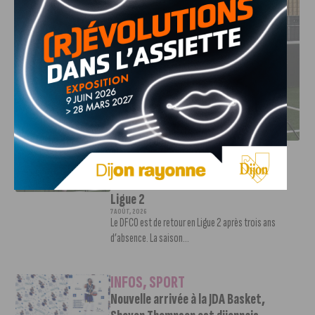
DFCO : RENCONTRE AVEC PIERRE-HENRI DEBALLON,
L’ARTISAN DE LA MONTÉE EN LIGUE 2
INFOS
,
SPORT
DFCO : Rencontre avec Pierre-Henri
Deballon, l’artisan de la montée en
Ligue 2
7 AOÛT, 2026
Le DFCO est de retour en Ligue 2 après trois ans
d’absence. La saison...
INFOS
,
SPORT
Nouvelle arrivée à la JDA Basket,